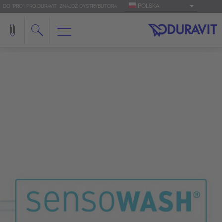
POLSKA
DO 'PRO': PRO.DURAVIT
ZNAJDŹ DYSTRYBUTORA