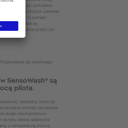
ność strumienia i położenie
 natryskowego można ustawiać
alnie i zapisać w pamięci
ia. Ramię i dysze są
ne automatycznie przed i po
życiu.
Przemyślane do ostatniego
e w SensoWash® są
cą pilota.
esowej i siedziska, które są
opuszczane również zamykanie
tnie dzięki mechanizmowi
 w dotyku deska sedesowa
ana, a temperaturę można