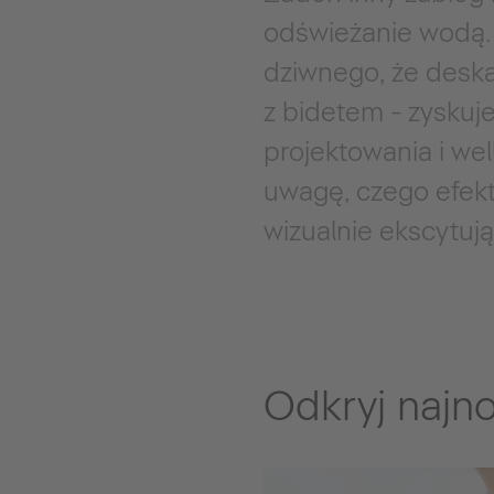
odświeżanie wodą. O
dziwnego, że deska
z bidetem - zyskuj
projektowania i wel
uwagę, czego efek
wizualnie ekscytu
Odkryj najn