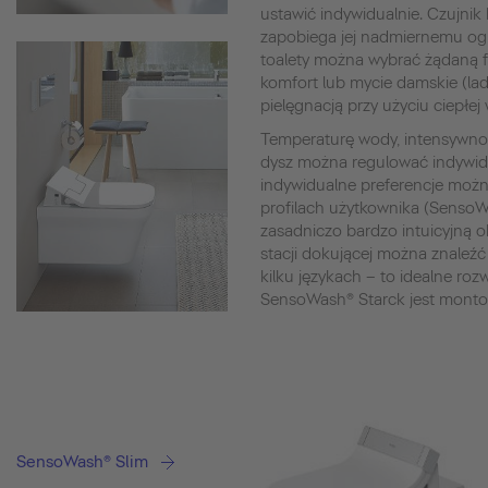
ustawić indywidualnie. Czujnik 
zapobiega jej nadmiernemu ogr
toalety można wybrać żądaną f
komfort lub mycie damskie (lady
pielęgnacją przy użyciu ciepłej
Temperaturę wody, intensywnoś
dysz można regulować indywid
indywidualne preferencje moż
profilach użytkownika (SensoWa
zasadniczo bardzo intuicyjną o
stacji dokującej można znaleźć 
kilku językach – to idealne roz
SensoWash® Starck jest monto
SensoWash® Slim