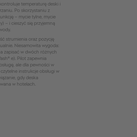
kontroluje temperaturę deski i
zaniu. Po skorzystaniu z
unkcję – mycie tylne, mycie
) – i cieszyć się przyjemną
 wody.
ć strumienia oraz pozycję
ualnie. Niesamowita wygoda:
na zapisać w dwóch różnych
sh® e). Pilot zapewnia
bsługę, ale dla pewności w
czytelne instrukcje obsługi w
wiązanie, gdy deska
wana w hotelach.