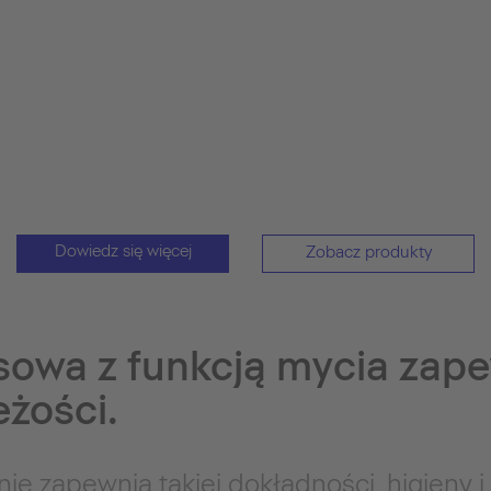
Dowiedz się więcej
Zobacz produkty
owa z funkcją mycia zape
eżości.
ie zapewnia takiej dokładności, higieny i