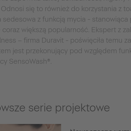
dnosi się to również do korzystania z toa
 sedesowa z funkcją mycia - stanowiąca 
e coraz większą popularność. Ekspert z z
lness – firma Duravit - poświęciła temu 
tem jest przekonujący pod względem fun
jący SensoWash®.
owsze serie projektowe