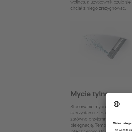
wellnes, a użytkownik czuje si
chciał z niego zrezygnować.
Mycie tylne
Stosowanie mycia tylnego po
skorzystaniu z toalety zapewni
zarówno przyjemną, jak i bezp
pielęgnację. Temperaturę wody
intensywność strumienia i poło