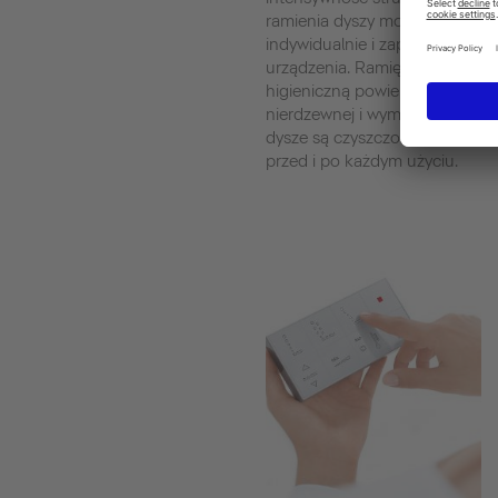
ramienia dyszy można ustawia
indywidualnie i zapisać w pami
urządzenia. Ramię dyszy posia
higieniczną powierzchnię ze sta
nierdzewnej i wymienną dyszę. 
dysze są czyszczone automaty
przed i po każdym użyciu.