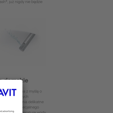
sh®, już nigdy nie będzie
e damskie
ta, opracowana z myślą o
ch higienicznych
iczek, zapewnia delikatne
zy pomocy specjalnego
ia wody. Temperaturę wody,