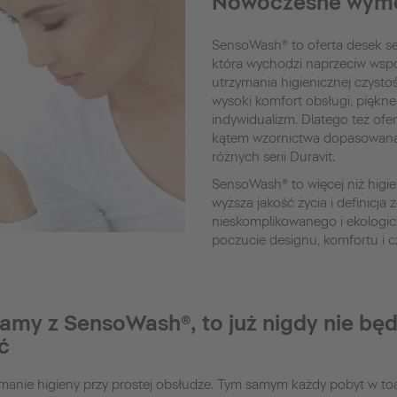
Nowoczesne wym
SensoWash® to oferta desek se
która wychodzi naprzeciw ws
utrzymania higienicznej czyst
wysoki komfort obsługi, piękn
indywidualizm. Dlatego też of
kątem wzornictwa dopasowana
różnych serii Duravit.
SensoWash® to więcej niż higi
wyższa jakość życia i definicj
nieskomplikowanego i ekologic
poczucie designu, komfortu i c
tamy z SensoWash®, to już nigdy nie będ
ć
manie higieny przy prostej obsłudze. Tym samym każdy pobyt w toa