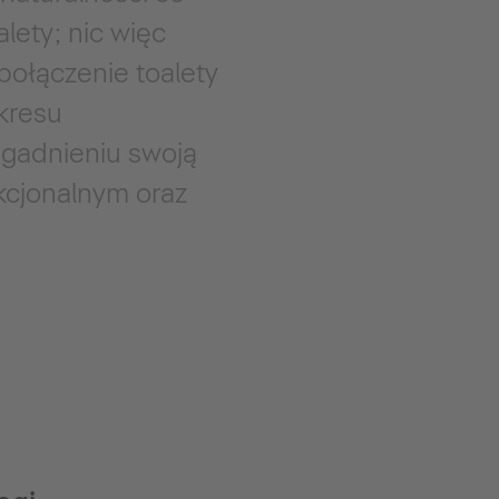
lety; nic więc
połączenie toalety
akresu
zagadnieniu swoją
kcjonalnym oraz