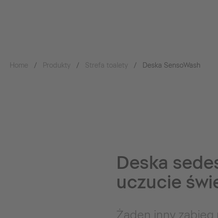
Home
Produkty
Strefa toalety
Deska SensoWash
Deska sedes
uczucie świ
Żaden inny zabieg n