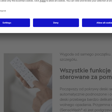
ć
funkcji ramię i dysze czyszczą się
intensyw
ęci
automatycznie przed i po każdym
ramienia
da
użyciu.
indywidu
li
urządzen
Ramię i
czyszczo
cznie
każdym u
Wygoda od samego początku. 
szczegółu.
Wszystkie funkcj
sterowane za pomo
Począwszy od pokrywy deski sed
automatycznie podnoszone i 
deski przebiega bardzo delika
wolnego opadania. Przyjemna
(SensoWash® e) jest podgrzew