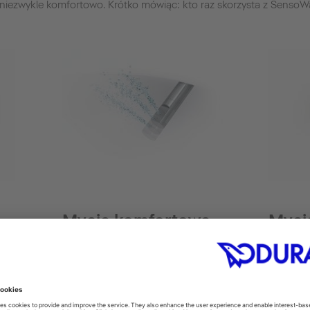
ę niezwykle komfortowo. Krótko mówiąc: kto raz skorzysta z SensoWa
Mycie komfortowe
Myci
Dzięki ruchom ramienia w przód i tył,
Funkcja 
a
funkcja komfort zapewnia szczególnie
potrzeba
ieczną
dokładne mycie. Opcjonalnie, funkcja
użytkown
,
komfort oferuje także pulsacyjny masaż
mycie pr
żenie
strumieniem wody. Również w tej
strumien