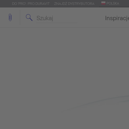
POLSKA
DO 'PRO': PRO.DURAVIT
ZNAJDŹ DYSTRYBUTORA
Inspiracj