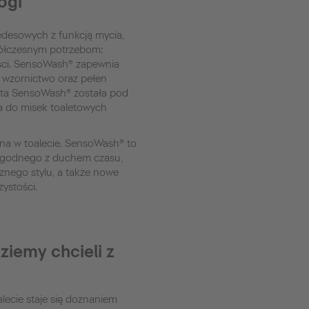
ogi
desowych z funkcją mycia,
półczesnym potrzebom:
ości. SensoWash® zapewnia
e wzornictwo oraz pełen
erta SensoWash® została pod
 do misek toaletowych
ena w toalecie. SensoWash® to
a zgodnego z duchem czasu,
znego stylu, a także nowe
zystości.
ziemy chcieli z
lecie staje się doznaniem