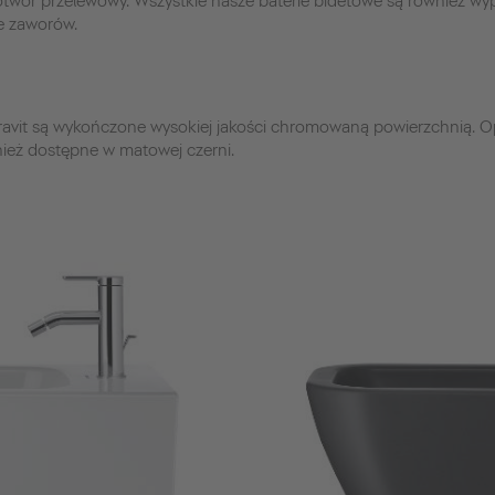
 otwór przelewowy. Wszystkie nasze baterie bidetowe są również w
e zaworów.
ravit są wykończone wysokiej jakości chromowaną powierzchnią. Opr
nież dostępne w matowej czerni.