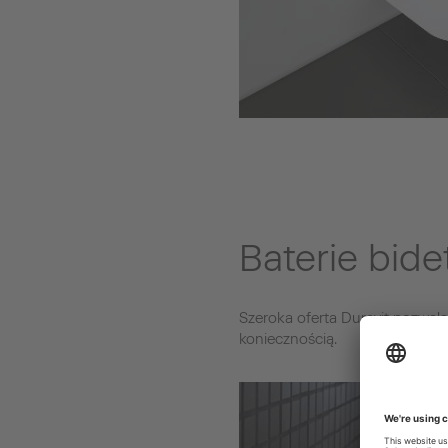
Baterie bide
Szeroka oferta Duravit pozwala 
koniecznością.