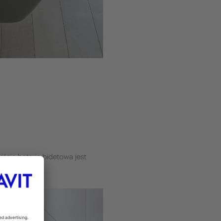
iście bateria bidetowa jest