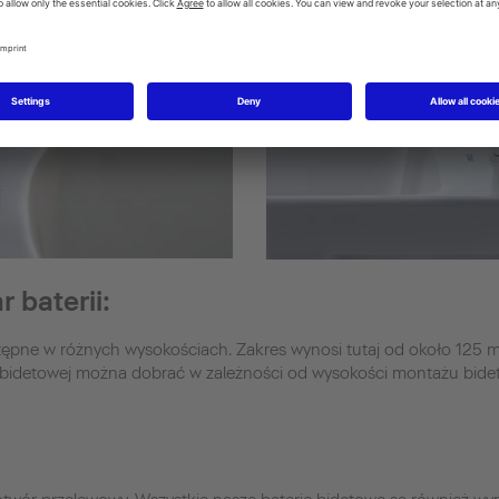
 baterii:
tępne w różnych wysokościach. Zakres wynosi tutaj od około 125
 bidetowej można dobrać w zależności od wysokości montażu bide