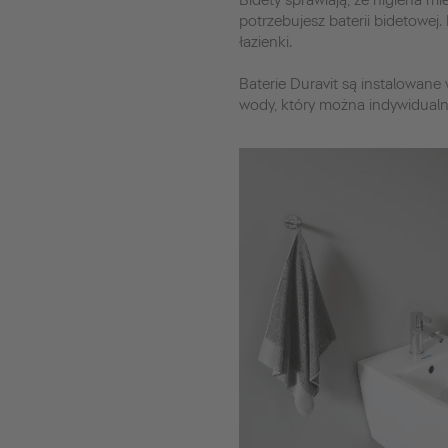
Bidety sprawiają, że higiena m
potrzebujesz baterii bidetowej
łazienki.
Baterie Duravit są instalowane
wody, który można indywidualn