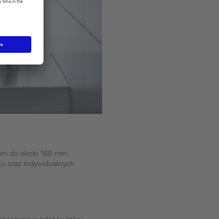
 mm do około 168 mm.
tu oraz indywidualnych