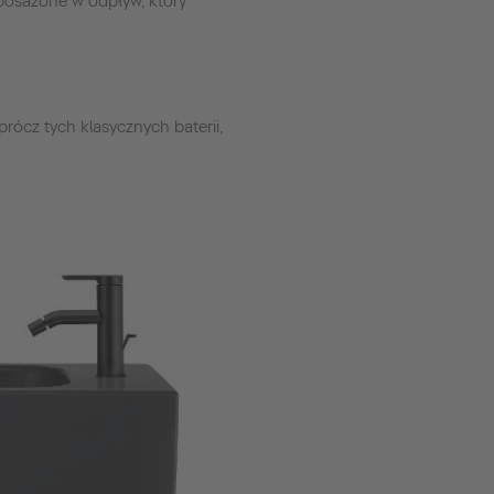
yposażone w odpływ, który
ócz tych klasycznych baterii,