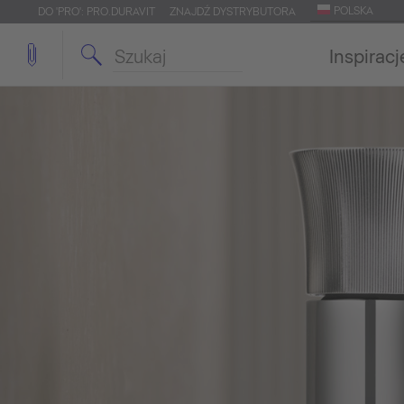
POLSKA
DO 'PRO': PRO.DURAVIT
ZNAJDŹ DYSTRYBUTORA
Inspiracj