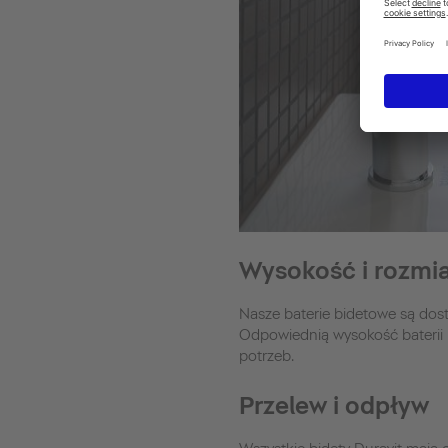
Wysokość i rozmiar
Nasze baterie bidetowe są dos
Odpowiednią wysokość baterii
potrzeb.
Przelew i odpływ