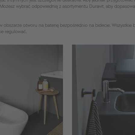
iejsc intymnych jest szczególnie delikatna. Aby jednak przygotować
. Możesz wybrać odpowiednią z asortymentu Duravit, aby dopasować
 w obszarze otworu na baterię bezpośrednio na bidecie. Wszystkie 
ie regulować.