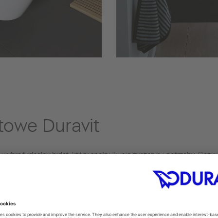
towe Duravit
wybrać idealny bidet, który spełni Twoje życzenia i potrzeby. Oczyw