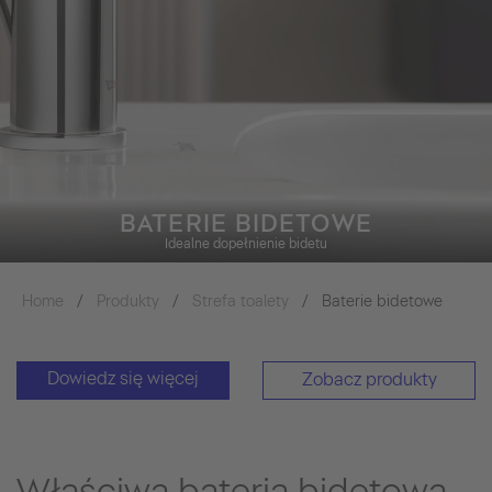
BATERIE BIDETOWE
Idealne dopełnienie bidetu
Home
Produkty
Strefa toalety
Baterie bidetowe
Dowiedz się więcej
Zobacz produkty
Właściwa bateria bidetowa