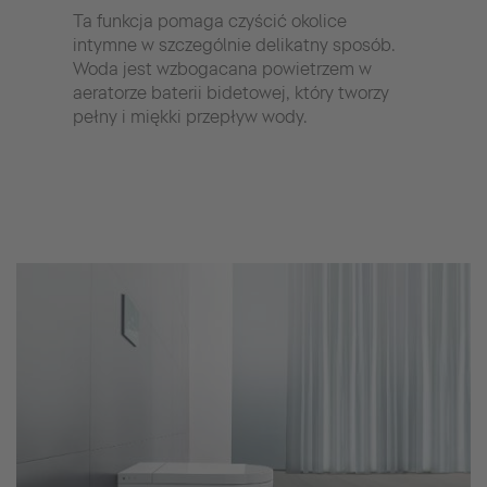
wody
Ta funkcja pomaga czyścić okolice
Regu
intymne w szczególnie delikatny sposób.
Woda jest wzbogacana powietrzem w
Nasz
aeratorze baterii bidetowej, który tworzy
prze
pełny i miękki przepływ wody.
woda
regu