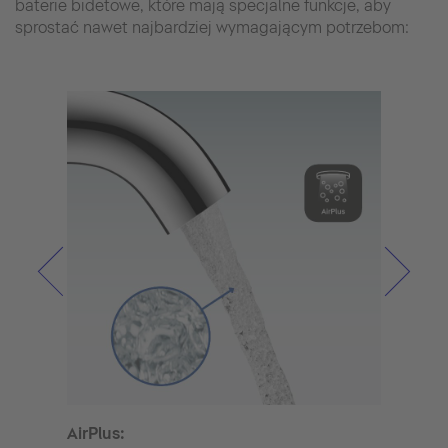
baterie bidetowe, które mają specjalne funkcje, aby
sprostać nawet najbardziej wymagającym potrzebom:
AirPlus:
Regu