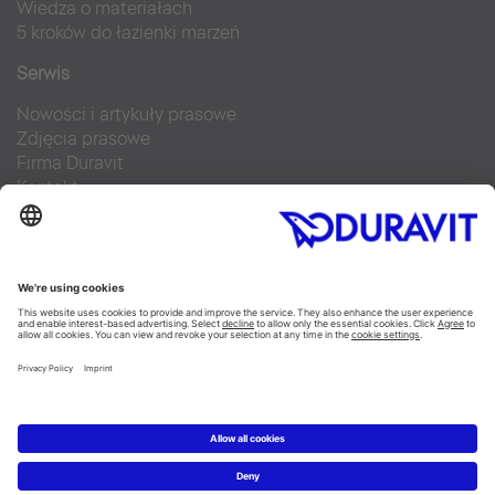
Wiedza o materiałach
5 kroków do łazienki marzeń
Serwis
Nowości i artykuły prasowe
Zdjęcia prasowe
Firma Duravit
Kontakt
Najczęściej zadawane pytania
Facebook
Instagram
Pinterest
Blog
Flickr
Linked In
YouTube
Copyright © 2026 Duravit AG