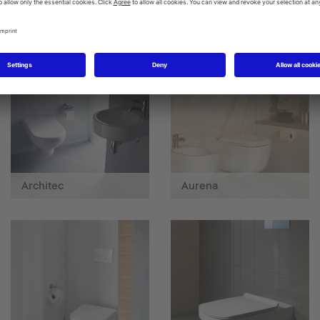
Architec
Aurena