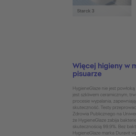
Starck 3
Więcej higieny w m
pisuarze
HygieneGlaze nie jest powłoką
jest szkliwem ceramicznym, tr
procesie wypalania, zapewniają
skuteczność. Testy przeprowadz
Zdrowia Publicznego na Uniwer
że HygieneGlaze zabija bakter
skutecznością 99,9%. Bez bakter
HygieneGlaze marka Duravit 