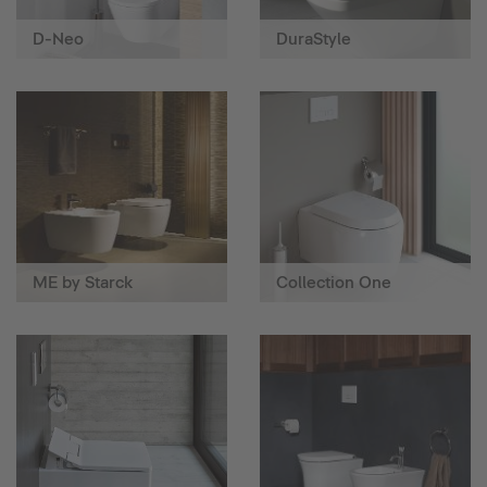
D-Neo
DuraStyle
ME by Starck
Collection One