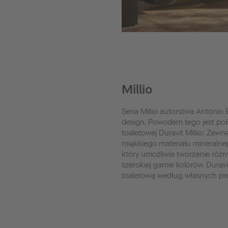
Millio
Seria Millio autorstwa Antoni
design. Powodem tego jest poł
toaletowej Duravit Millio: Zew
miękkiego materiału mineraln
który umożliwia tworzenie różn
szerokiej gamie kolorów. Durav
toaletową według własnych pre