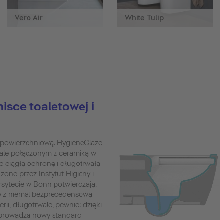
Vero Air
White Tulip
isce toaletowej i
 powierzchniową. HygieneGlaze
wale połączonym z ceramiką w
c ciągłą ochronę i długotrwałą
one przez Instytut Higieny i
sytecie w Bonn potwierdzają,
ie z niemal bezprecedensową
ii, długotrwale, pewnie: dzięki
wprowadza nowy standard