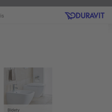
is
Bidety