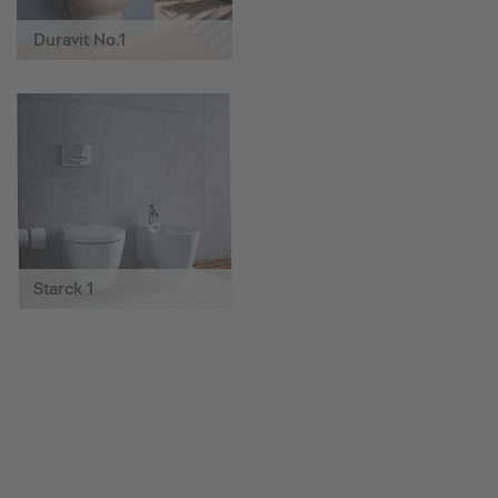
Duravit No.1
Starck 1