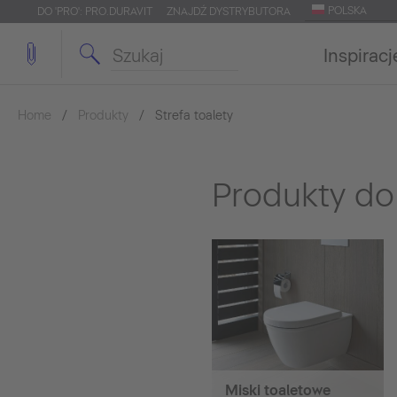
POLSKA
DO 'PRO': PRO.DURAVIT
ZNAJDŹ DYSTRYBUTORA
Inspiracj
Home
Produkty
Strefa toalety
Produkty do 
Miski toaletowe