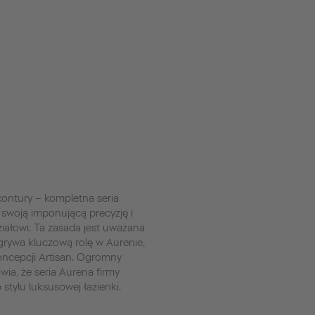
 kontury – kompletna seria
swoją imponującą precyzję i
iałowi. Ta zasada jest uważana
dgrywa kluczową rolę w Aurenie,
koncepcji Artisan. Ogromny
ia, że seria Aurena firmy
 stylu luksusowej łazienki.