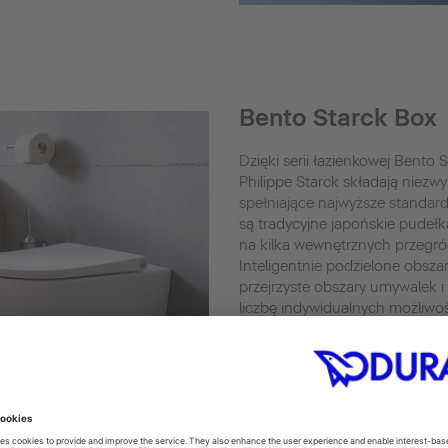
Bento Starck Box
Dzięki serii łazienkowej Bento S
Philippe Starck składają niezw
spełniające najwyższe standardy
są tradycyjne japońskie pudełk
na kilka wewnętrznych przegr
Inteligentnie podzielone obszar
przejrzyste obszary umywalek i
liczbę indywidualnych możliwo
Bento Starck Box