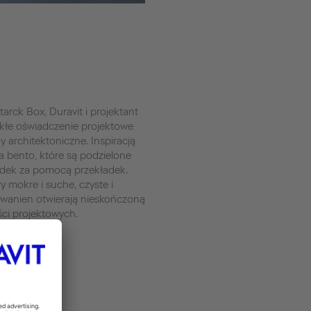
tarck Box, Duravit i projektant
ykłe oświadczenie projektowe
 architektoniczne. Inspiracją
a bento, które są podzielone
ódek za pomocą przekładek.
y mokre i suche, czyste i
 wanien otwierają nieskończoną
ści projektowych.