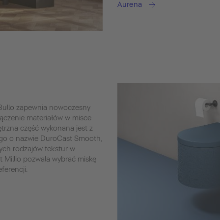
Aurena
o Bullo zapewnia nowoczesny
ączenie materiałów w misce
nętrzna część wykonana jest z
ego o nazwie DuroCast Smooth,
ych rodzajów tekstur w
it Millio pozwala wybrać miskę
ferencji.