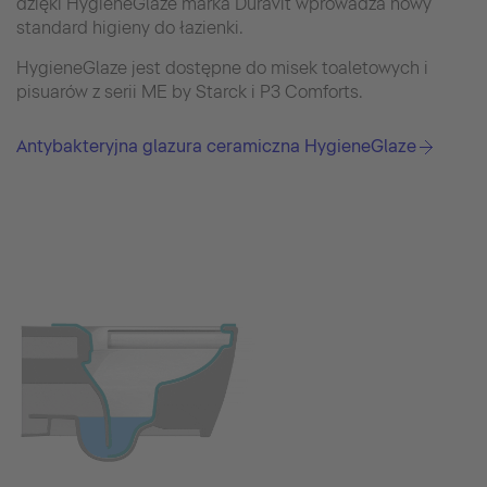
dzięki HygieneGlaze marka Duravit wprowadza nowy
standard higieny do łazienki.
HygieneGlaze jest dostępne do misek toaletowych i
pisuarów z serii ME by Starck i P3 Comforts.
Antybakteryjna glazura ceramiczna HygieneGlaze