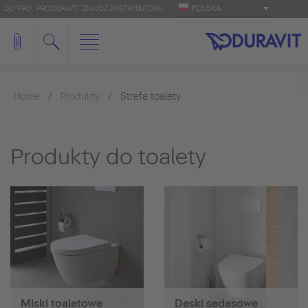
POLSKA
DO 'PRO': PRO.DURAVIT
ZNAJDŹ DYSTRYBUTORA
Home
Produkty
Strefa toalety
Produkty do toalety
Miski toaletowe
Deski sedesowe