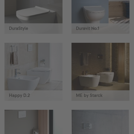
DuraStyle
Duravit No.1
Happy D.2
ME by Starck