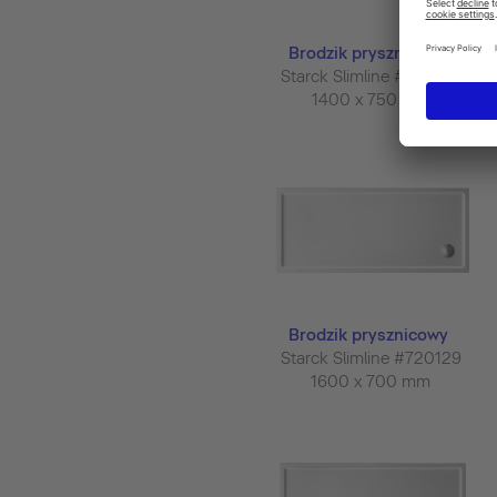
Brodzik prysznicowy
Starck Slimline #720125
1400 x 750 mm
Brodzik prysznicowy
Starck Slimline #720129
1600 x 700 mm