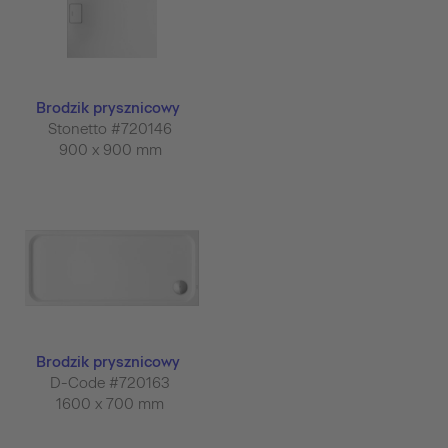
Brodzik prysznicowy
Stonetto #720146
900 x 900 mm
Brodzik prysznicowy
D-Code #720163
1600 x 700 mm