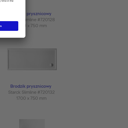
Brodzik prysznicowy
Starck Slimline #720128
1500 x 750 mm
Brodzik prysznicowy
Starck Slimline #720132
1700 x 750 mm