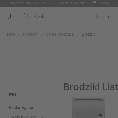
POLSKA
DO 'PRO': PRO.DURAVIT
ZNAJDŹ DYSTRYBUTORA
Inspiracj
Home
Produkty
Strefa prysznica
Brodziki
Brodziki Li
Filtr
Podkategoria
Wszystkie podkategorie