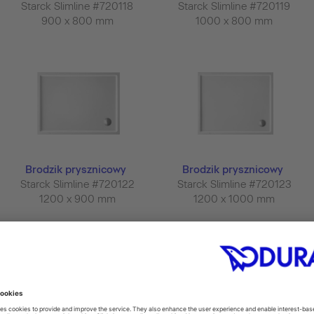
Starck Slimline #720118
Starck Slimline #720119
900 x 800 mm
1000 x 800 mm
Brodzik prysznicowy
Brodzik prysznicowy
Starck Slimline #720122
Starck Slimline #720123
1200 x 900 mm
1200 x 1000 mm