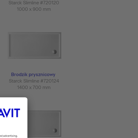
Starck Slimline #720120
1000 x 900 mm
Brodzik prysznicowy
Starck Slimline #720124
1400 x 700 mm