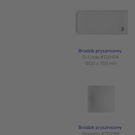
Brodzik prysznicowy
D-Code #720164
1600 x 750 mm
Brodzik prysznicowy
Stonetto #720169