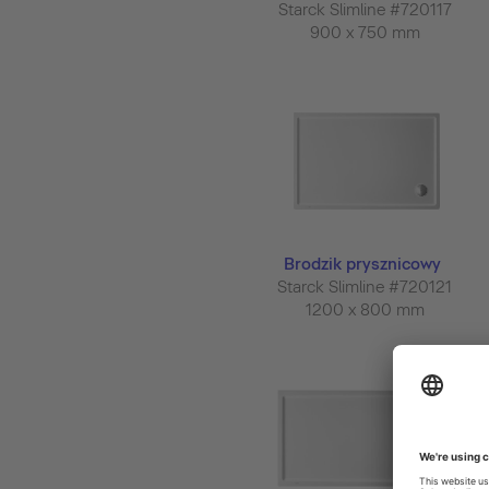
Starck Slimline #720117
900 x 750 mm
Brodzik prysznicowy
Starck Slimline #720121
1200 x 800 mm