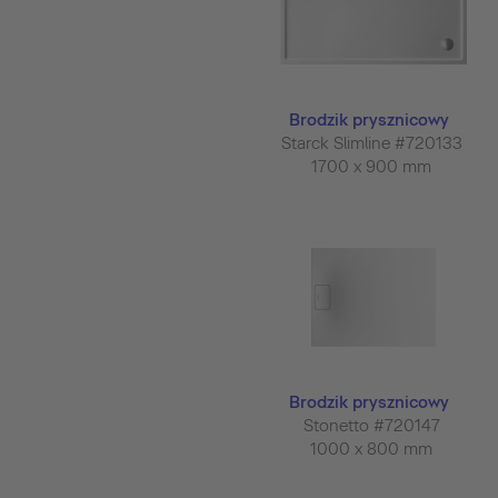
Brodzik prysznicowy
Starck Slimline #720133
1700 x 900 mm
Brodzik prysznicowy
Stonetto #720147
1000 x 800 mm