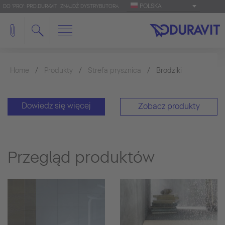
POLSKA
DO 'PRO': PRO.DURAVIT
ZNAJDŹ DYSTRYBUTORA
Home
Produkty
Strefa prysznica
Brodziki
Dowiedz się więcej
Zobacz produkty
Przegląd produktów