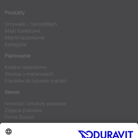
Produkty
Umywalki
/
SensoWash
Miski toaletowe
Meble łazienkowe
Kategorie
Planowanie
Kreator łazienkowy
Wiedza o materiałach
5 kroków do łazienki marzeń
Serwis
Nowości i artykuły prasowe
Zdjęcia prasowe
Firma Duravit
Kontakt
Najczęściej zadawane pytania