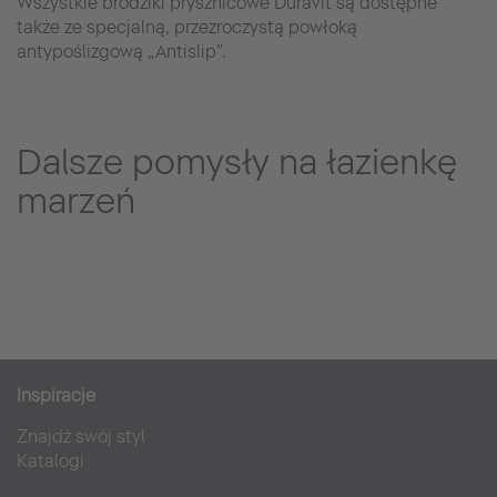
Wszystkie brodziki prysznicowe Duravit są dostępne
także ze specjalną, przezroczystą powłoką
antypoślizgową „Antislip”.
Dalsze pomysły na łazienkę
marzeń
Inspiracje
Znajdź swój styl
Katalogi