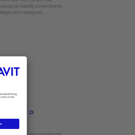
.1 pasują do każdej nowoczesnej
 eleganckim designem.
erzchnia o
enia
t UltraResist jest odporna na