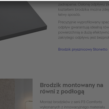
zadrapania. Osłonę odpływu zi
kształtem brodzika można zdej
łatwy sposób.
Precyzyjnie wyprofilowany spa
odpływ gwarantują idealną ró
powierzchnią a dużą efektywn
zakrytego odpływu jest bezpr
Brodzik prysznicowy Stonetto
Brodzik montowany na
równi z podłogą
Montaż brodzików z serii P3 Comforts
wykonanych z innowacyjnego materiału