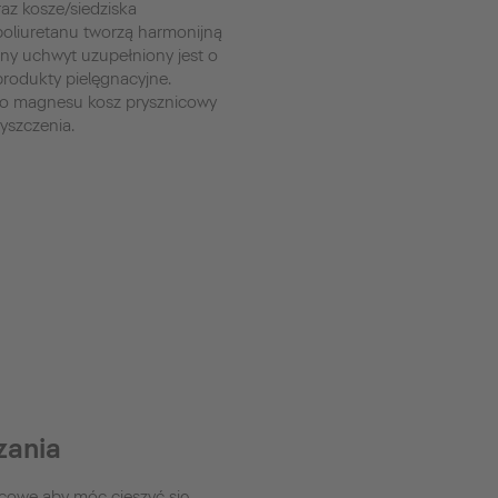
z kosze/siedziska
oliuretanu tworzą harmonijną
ny uchwyt uzupełniony jest o
produkty pielęgnacyjne.
o magnesu kosz prysznicowy
yszczenia.
zania
icowe aby móc cieszyć się