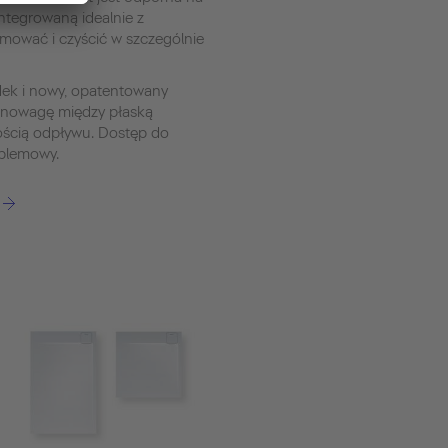
ntegrowaną idealnie z
mować i czyścić w szczególnie
dek i nowy, opatentowany
wnowagę między płaską
ością odpływu. Dostęp do
oblemowy.