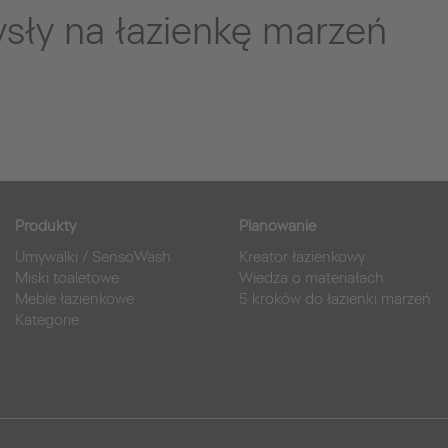
sły na łazienkę marzeń
Produkty
Planowanie
Umywalki
/
SensoWash
Kreator łazienkowy
Miski toaletowe
Wiedza o materiałach
Meble łazienkowe
5 kroków do łazienki marzeń
Kategorie