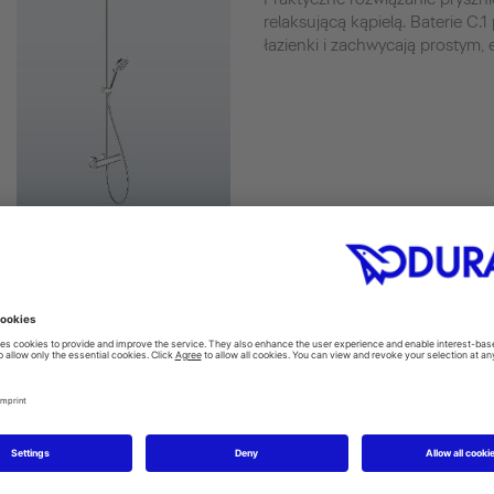
relaksującą kąpielą. Baterie C
łazienki i zachwycają prostym,
Autentyczna powi
charakterze kami
Matowa powierzchnia z DuroCas