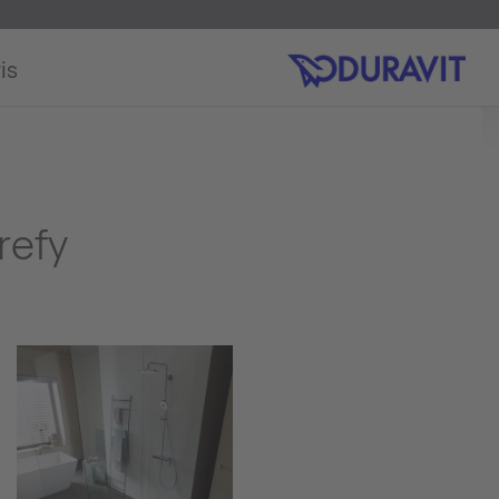
is
refy