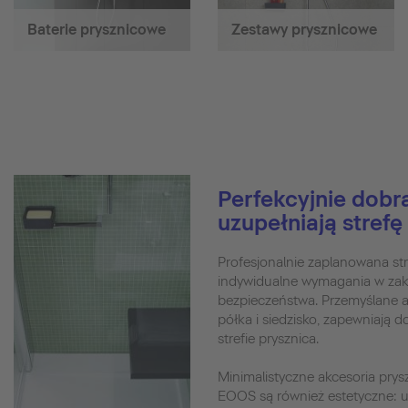
Baterie prysznicowe
Zestawy prysznicowe
Perfekcyjnie dobr
uzupełniają strefę
Profesjonalnie zaplanowana st
indywidualne wymagania w zakr
bezpieczeństwa. Przemyślane ak
półka i siedzisko, zapewniają 
strefie prysznica.
Minimalistyczne akcesoria pry
EOOS są również estetyczne: 