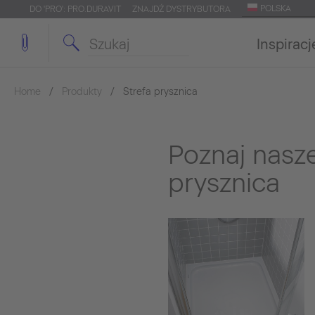
POLSKA
DO 'PRO': PRO.DURAVIT
ZNAJDŹ DYSTRYBUTORA
Inspiracj
Home
Produkty
Strefa prysznica
Poznaj nasz
prysznica