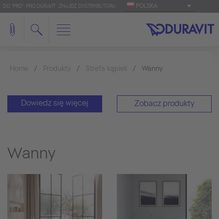
POLSKA
DO 'PRO': PRO.DURAVIT
ZNAJDŹ DYSTRYBUTORA
Home
Produkty
Strefa kąpieli
Wanny
Dowiedz się więcej
Zobacz produkty
Wanny