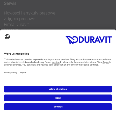
Serwis
Nowości i artykuły prasowe
Zdjęcia prasowe
Firma Duravit
Kontakt
Najczęściej zadawane pytania
Facebook
Instagram
Pinterest
Blog
Flickr
Linked In
YouTube
Copyright © 2026 Duravit AG
Imprint
|
Polityka prywatności
|
Ustawienia plików cookie
Polska