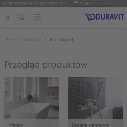
POLSKA
DO 'PRO': PRO.DURAVIT
ZNAJDŹ DYSTRYBUTORA
Home
Produkty
Strefa kąpieli
Przegląd produktów
Wanny
Baterie wannowe