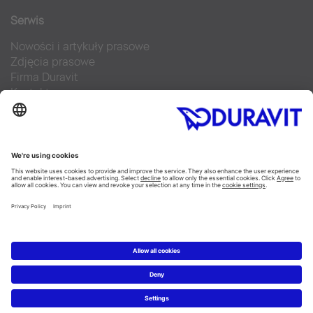
Serwis
Nowości i artykuły prasowe
Zdjęcia prasowe
Firma Duravit
Kontakt
Najczęściej zadawane pytania
Facebook
Instagram
Pinterest
Blog
Flickr
Linked In
YouTube
Copyright © 2026 Duravit AG
Imprint
|
Polityka prywatności
|
Ustawienia plików cookie
Polska