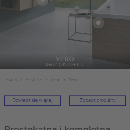
VERO
Design by Kurt Merki Jr.
Home
Produkty
Serie
Vero
Dowiedz się więcej
Zobacz produkty
Prostokątna i kompletna