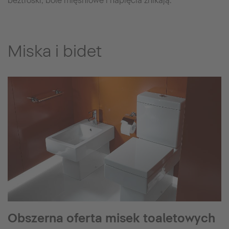
beztroski, bóle mięśniowe i napięcia znikają.
Miska i bidet
Obszerna oferta misek toaletowych