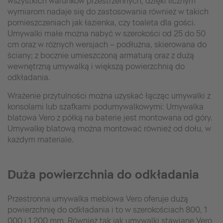
wszystkich warunków przestrzennych, dzięki licznym
wymiarom nadaje się do zastosowania również w takich
pomieszczeniach jak łazienka, czy toaleta dla gości.
Umywalki małe można nabyć w szerokości od 25 do 50
cm oraz w różnych wersjach – podłużna, skierowana do
ściany; z bocznie umieszczoną armaturą oraz z dużą
wewnętrzną umywalką i większą powierzchnią do
odkładania.
Wrażenie przytulności można uzyskać łącząc umywalki z
konsolami lub szafkami podumywalkowymi: Umywalka
blatowa Vero z półką na baterie jest montowana od góry.
Umywalkę blatową można montować również od dołu, w
każdym materiale.
Duża powierzchnia do odkładania
Przestronna umywalka meblowa Vero oferuje dużą
powierzchnię do odkładania i to w szerokościach 800, 1
000 i 1 200 mm. Również tak jak umywalki stawiane Vero