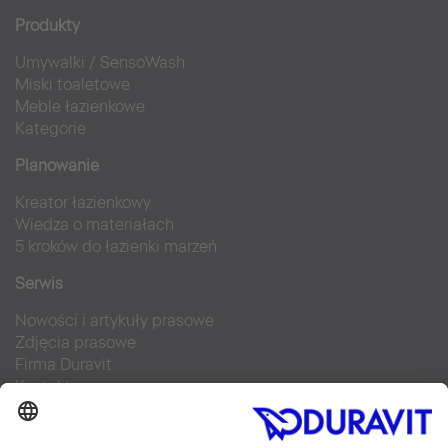
Produkty
Umywalki
/
SensoWash
Miski toaletowe
Meble łazienkowe
Kategorie
Planowanie
Kreator łazienkowy
Wiedza o materiałach
5 kroków do łazienki marzeń
Serwis
Nowości i artykuły prasowe
Zdjęcia prasowe
Firma Duravit
Kontakt
Najczęściej zadawane pytania