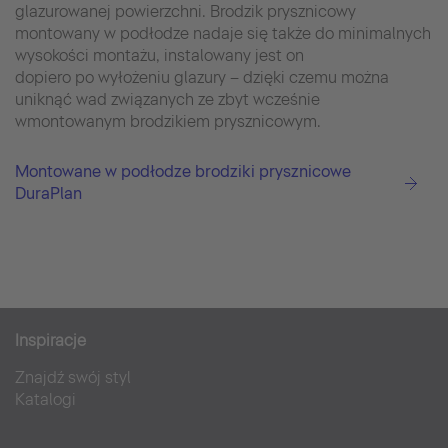
glazurowanej powierzchni. Brodzik prysznicowy
montowany w podłodze nadaje się także do minimalnych
wysokości montażu, instalowany jest on
dopiero po wyłożeniu glazury – dzięki czemu można
uniknąć wad związanych ze zbyt wcześnie
wmontowanym brodzikiem prysznicowym.
Montowane w podłodze brodziki prysznicowe
DuraPlan
Inspiracje
Znajdź swój styl
Katalogi