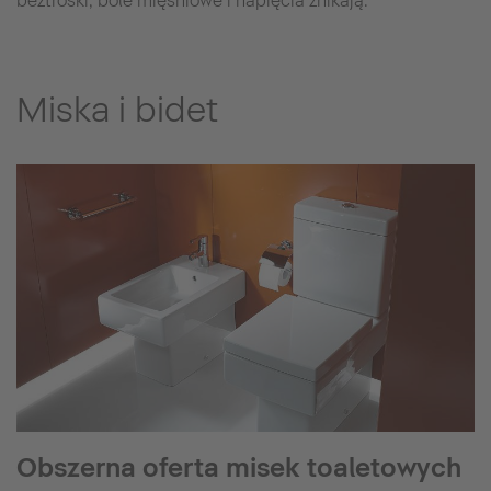
beztroski, bóle mięśniowe i napięcia znikają.
Miska i bidet
Obszerna oferta misek toaletowych