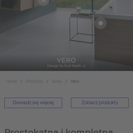
VERO
Design by Kurt Merki Jr.
Home
Produkty
Serie
Vero
Dowiedz się więcej
Zobacz produkty
Prostokątna i kompletna