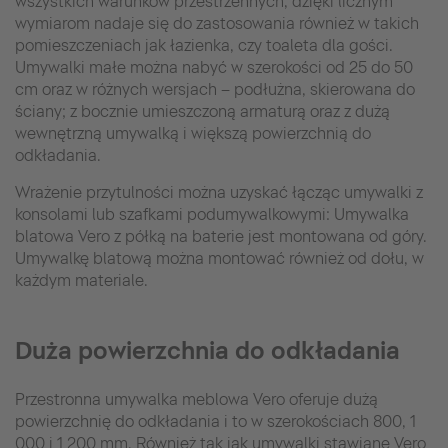
wszystkich warunków przestrzennych, dzięki licznym
wymiarom nadaje się do zastosowania również w takich
pomieszczeniach jak łazienka, czy toaleta dla gości.
Umywalki małe można nabyć w szerokości od 25 do 50
cm oraz w różnych wersjach – podłużna, skierowana do
ściany; z bocznie umieszczoną armaturą oraz z dużą
wewnętrzną umywalką i większą powierzchnią do
odkładania.
Wrażenie przytulności można uzyskać łącząc umywalki z
konsolami lub szafkami podumywalkowymi: Umywalka
blatowa Vero z półką na baterie jest montowana od góry.
Umywalkę blatową można montować również od dołu, w
każdym materiale.
Duża powierzchnia do odkładania
Przestronna umywalka meblowa Vero oferuje dużą
powierzchnię do odkładania i to w szerokościach 800, 1
000 i 1 200 mm. Również tak jak umywalki stawiane Vero