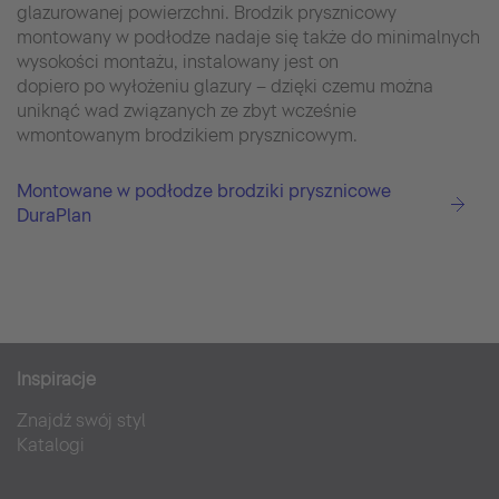
glazurowanej powierzchni. Brodzik prysznicowy
montowany w podłodze nadaje się także do minimalnych
wysokości montażu, instalowany jest on
dopiero po wyłożeniu glazury – dzięki czemu można
uniknąć wad związanych ze zbyt wcześnie
wmontowanym brodzikiem prysznicowym.
Montowane w podłodze brodziki prysznicowe
DuraPlan
Inspiracje
Znajdź swój styl
Katalogi