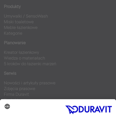
Produkty
Umywalki
/
SensoWash
Miski toaletowe
Meble łazienkowe
Kategorie
Planowanie
Kreator łazienkowy
Wiedza o materiałach
5 kroków do łazienki marzeń
Serwis
Nowości i artykuły prasowe
Zdjęcia prasowe
Firma Duravit
Kontakt
Najczęściej zadawane pytania