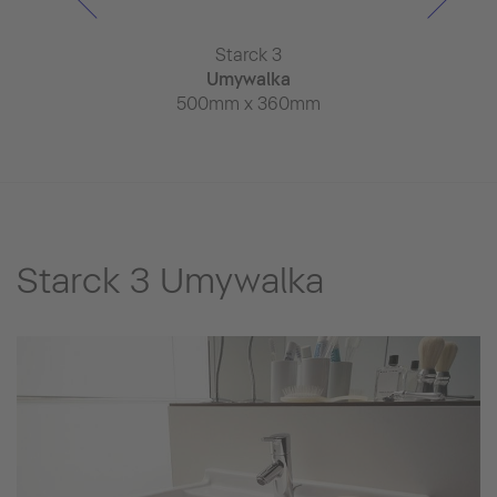
rck 3
Starck 3
Star
da pisuaru
Umywalka
Umyw
x 400mm
500mm x 360mm
650mm x
Starck 3 Umywalka