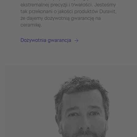
wyda
ekstremalnej precyzji i trwałości. Jesteśmy
dost
tak przekonani o jakości produktów Duravit,
szcz
że dajemy dożywotnią gwarancję na
czys
ceramikę.
czys
Dożywotnia gwarancja
Dura