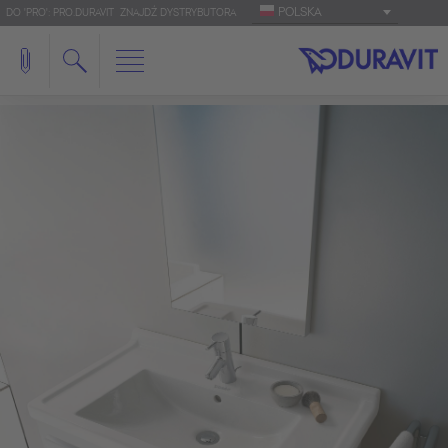
POLSKA
DO 'PRO': PRO.DURAVIT
ZNAJDŹ DYSTRYBUTORA