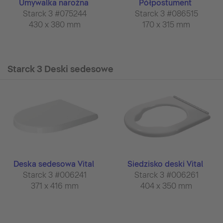
Umywalka narożna
Półpostument
Starck 3 #075244
Starck 3 #086515
430 x 380 mm
170 x 315 mm
Starck 3 Deski sedesowe
Deska sedesowa Vital
Siedzisko deski Vital
Starck 3 #006241
Starck 3 #006261
371 x 416 mm
404 x 350 mm