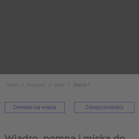
Home
Produkty
Serie
Starck 1
Dowiedz się więcej
Zobacz produkty
Wiadro, pompa i miska do