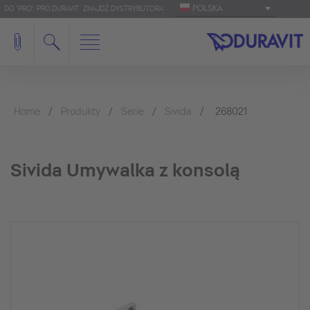
POLSKA
DO 'PRO': PRO.DURAVIT
ZNAJDŹ DYSTRYBUTORA
Home
Produkty
Serie
Sivida
268021
Sivida Umywalka z konsolą