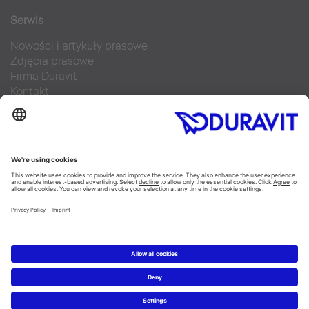
Serwis
Nowości i artykuły prasowe
Zdjęcia prasowe
Firma Duravit
Kontakt
Najczęściej zadawane pytania
Facebook
Instagram
Pinterest
Blog
Flickr
Linked In
YouTube
Copyright © 2026 Duravit AG
Imprint
|
Polityka prywatności
|
Ustawienia plików cookie
Polska