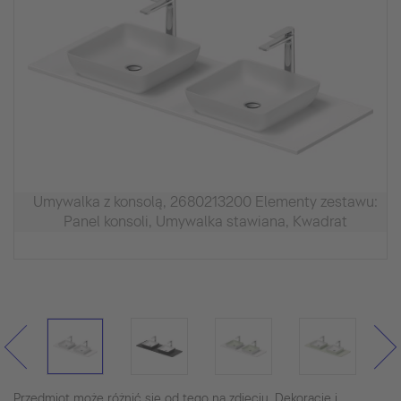
Umywalka z konsolą, 2680213200 Elementy zestawu:
Panel konsoli, Umywalka stawiana, Kwadrat
Przedmiot może różnić się od tego na zdjęciu. Dekoracje i