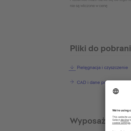
nie są wliczone w cenę.
Pliki do pobran
Pielęgnacja i czyszczenie
CAD i dane projektowe
Wyposażenie o