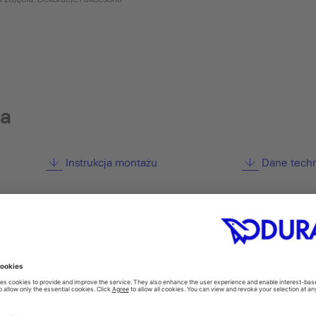
ia
Instrukcja montażu
Dane tech
pcjonalne