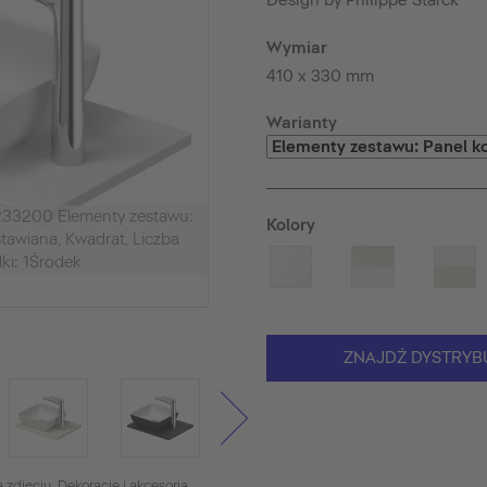
Design by Philippe Starck
Wymiar
410 x 330 mm
Warianty
233200 Elementy zestawu:
Kolory
tawiana, Kwadrat, Liczba
ki: 1Środek
ZNAJDŹ DYSTRYB
 zdjęciu. Dekoracje i akcesoria