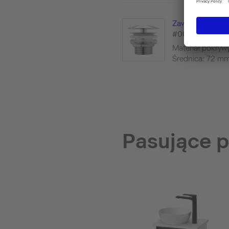
Zawór pionowy
#005024
Materiał pokrywy
Średnica: 72 m
Pasujące 