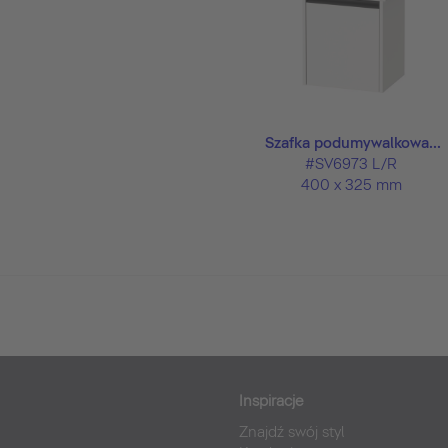
Szafka podumywalkowa...
#SV6973 L/R
400 x 325 mm
Inspiracje
Znajdź swój styl