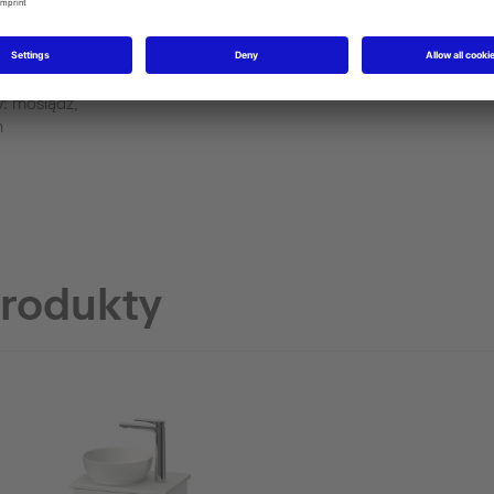
: mosiądz,
m
produkty