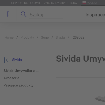
POLSKA
DO 'PRO': PRO.DURAVIT
ZNAJDŹ DYSTRYBUTORA
Inspiracj
Home
Produkty
Serie
Sivida
268023
Sivida Umyw
Sivida
Sivida Umywalka z konsolą
Akcesoria
Pasujące produkty