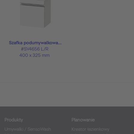
Szafka podumywalkowa...
#SV4656 L/R
400 x 325 mm
Produkty
Planowanie
Umywalki
/
SensoWash
Kreator łazienkowy