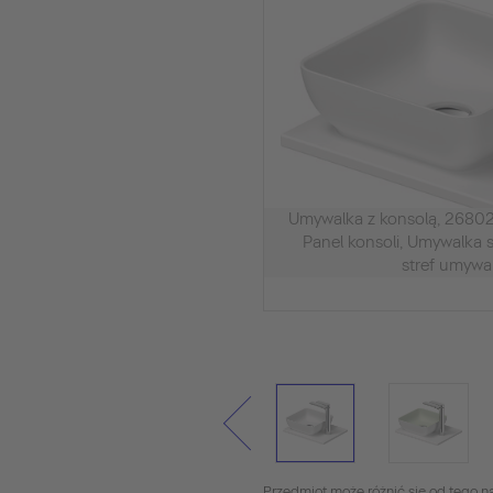
Umywalka z konsolą, 2680
Panel konsoli, Umywalka s
stref umywal
Przedmiot może różnić się od tego na