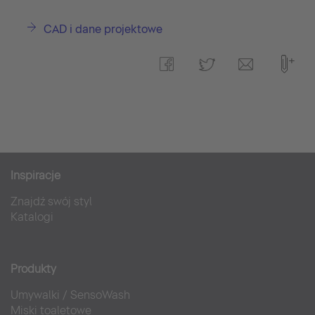
CAD i dane projektowe
Inspiracje
Znajdź swój styl
Katalogi
Produkty
Umywalki
/
SensoWash
Miski toaletowe