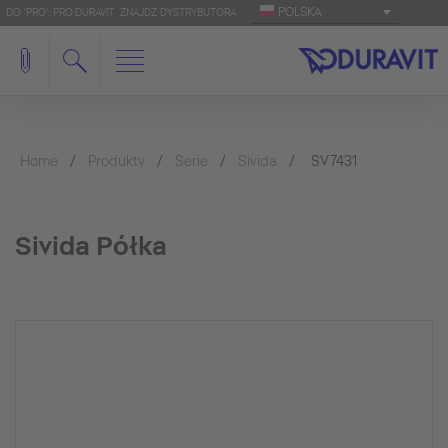
POLSKA
DO 'PRO': PRO.DURAVIT
ZNAJDŹ DYSTRYBUTORA
Home
Produkty
Serie
Sivida
SV7431
Sivida Półka