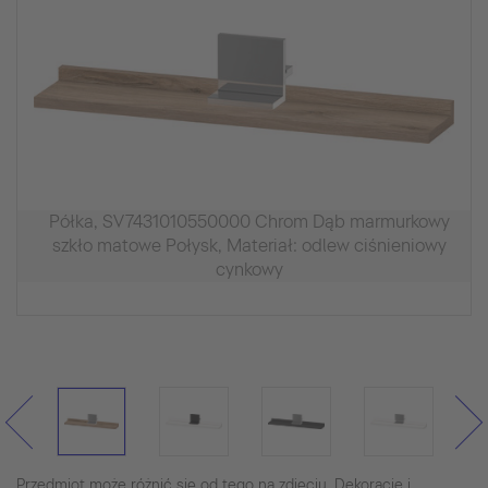
Półka, SV7431010550000 Chrom Dąb marmurkowy
szkło matowe Połysk, Materiał: odlew ciśnieniowy
cynkowy
Przedmiot może różnić się od tego na zdjęciu. Dekoracje i