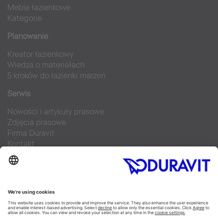
Meble łazienkowe
Kategorie
Planowanie
Kreator łazienkowy
Wiedza o materiałach
5 kroków do łazienki marzeń
Serwis
Nowości i artykuły prasowe
Zdjęcia prasowe
Firma Duravit
Kontakt
Najczęściej zadawane pytania
Facebook
Instagram
Pinterest
Blog