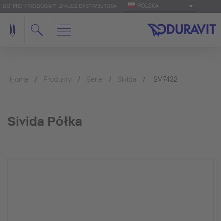
POLSKA
DO 'PRO': PRO.DURAVIT
ZNAJDŹ DYSTRYBUTORA
Home
Produkty
Serie
Sivida
SV7432
Sivida Półka