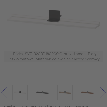
Półka, SV74320BD180000 Czarny diament Biały
szkło matowe, Materiał: odlew ciśnieniowy cynkowy
Przedmiot może różnić się od tego na zdjęciu. Dekoracje i