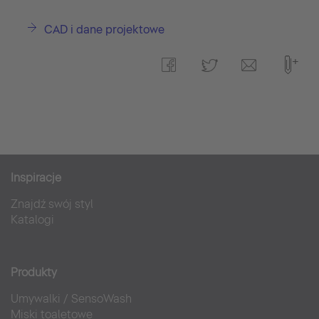
CAD i dane projektowe
Inspiracje
Znajdź swój styl
Katalogi
Produkty
Umywalki
/
SensoWash
Miski toaletowe