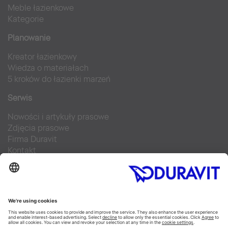
Meble łazienkowe
Kategorie
Planowanie
Kreator łazienkowy
Wiedza o materiałach
5 kroków do łazienki marzeń
Serwis
Nowości i artykuły prasowe
Zdjęcia prasowe
Firma Duravit
Kontakt
Najczęściej zadawane pytania
Facebook
Instagram
Pinterest
Blog