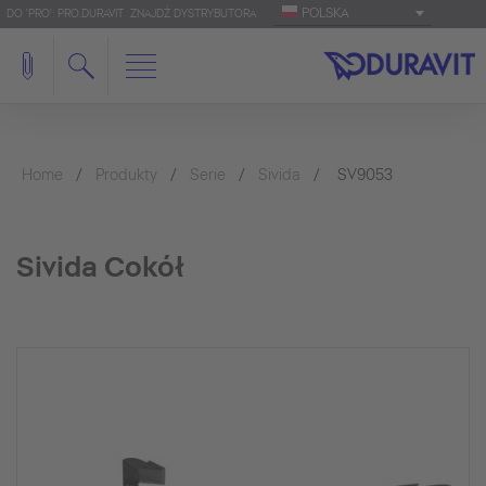
POLSKA
DO 'PRO': PRO.DURAVIT
ZNAJDŹ DYSTRYBUTORA
Home
Produkty
Serie
Sivida
SV9053
Sivida Cokół