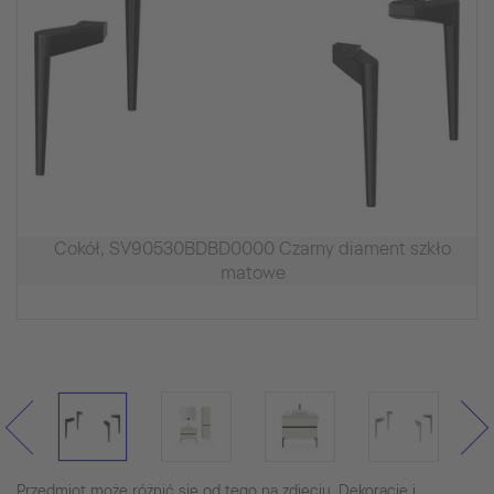
Cokół, SV90530BDBD0000 Czarny diament szkło
matowe
Przedmiot może różnić się od tego na zdjęciu. Dekoracje i