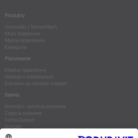
Produkty
Umywalki
/
SensoWash
Miski toaletowe
Meble łazienkowe
Kategorie
Planowanie
Kreator łazienkowy
Wiedza o materiałach
5 kroków do łazienki marzeń
Serwis
Nowości i artykuły prasowe
Zdjęcia prasowe
Firma Duravit
Kontakt
Najczęściej zadawane pytania