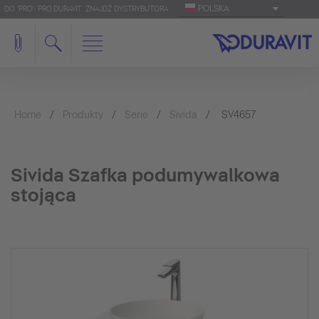
POLSKA
DO 'PRO': PRO.DURAVIT
ZNAJDŹ DYSTRYBUTORA
Home
Produkty
Serie
Sivida
SV4657
Sivida Szafka podumywalkowa
stojąca