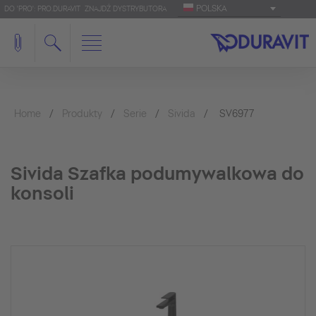
POLSKA
DO 'PRO': PRO.DURAVIT
ZNAJDŹ DYSTRYBUTORA
Home
Produkty
Serie
Sivida
SV6977
Sivida Szafka podumywalkowa do
konsoli