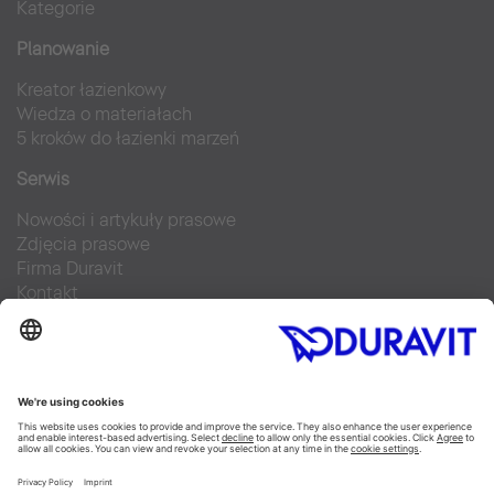
Kategorie
Planowanie
Kreator łazienkowy
Wiedza o materiałach
5 kroków do łazienki marzeń
Serwis
Nowości i artykuły prasowe
Zdjęcia prasowe
Firma Duravit
Kontakt
Najczęściej zadawane pytania
Facebook
Instagram
Pinterest
Blog
Flickr
Linked In
YouTube