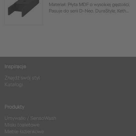
Materiał: Płyta MDF o wysokiej gęstości,
Pasuje do serii D-Neo, DuraStyle, Keth...
Inspiracje
Znajdź swój styl
Katalogi
Produkty
Umywalki
/
SensoWash
Miski toaletowe
Meble łazienkowe