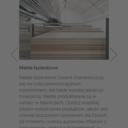
Duro
Meble łazienkowe
Trwa
Meble łazienkowe Duravit charakteryzują
Surf
się nie tylko pierwszorzędnym
jedn
wzornictwem, ale także wysoką jakością i
wyko
trwałością. Meble produkowane są w
czysz
całości w Niemczech. Oprócz wysokiej
spraw
jakości wykończenia produktów, jakość jest
stos
również kluczowym czynnikiem dla Duravit,
toal
od momentu wyboru surowców. Właśnie z
kome
tego powodu zakład w Schenkenzell, w