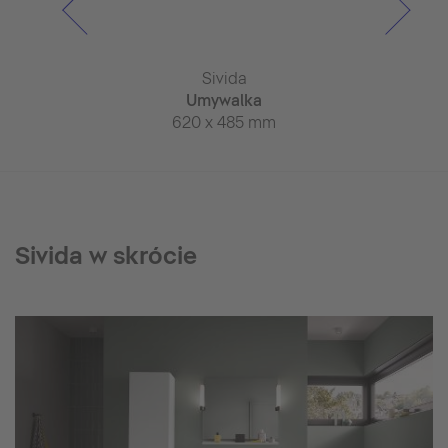
vida
Sivida
Siv
na ręczniki
Umywalka
Umyw
21 mm
620 x 485 mm
820 x 
Sivida w skrócie