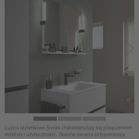
Lustra łazienkowe Sivida charakteryzują się połączeniem
estetyki i użyteczności. Boczne światła przypominają