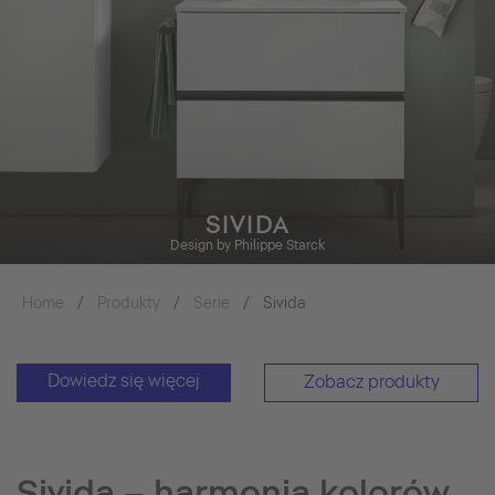
SIVIDA
Design by Philippe Starck
Home
Produkty
Serie
Sivida
Dowiedz się więcej
Zobacz produkty
Sivida – harmonia kolorów