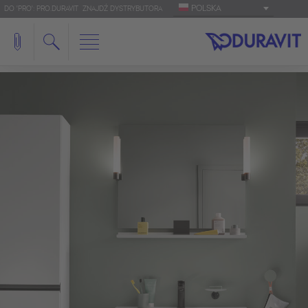
POLSKA
DO 'PRO': PRO.DURAVIT
ZNAJDŹ DYSTRYBUTORA