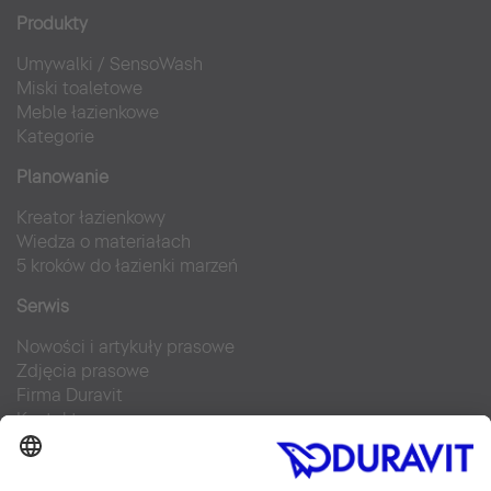
Produkty
Umywalki
/
SensoWash
Miski toaletowe
Meble łazienkowe
Kategorie
Planowanie
Kreator łazienkowy
Wiedza o materiałach
5 kroków do łazienki marzeń
Serwis
Nowości i artykuły prasowe
Zdjęcia prasowe
Firma Duravit
Kontakt
Najczęściej zadawane pytania