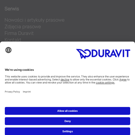
Serwis
Nowości i artykuły prasowe
Zdjęcia prasowe
Firma Duravit
Kontakt
Najczęściej zadawane pytania
Facebook
Instagram
Pinterest
Blog
Flickr
Linked In
YouTube
Copyright © 2026 Duravit AG
Imprint
|
Polityka prywatności
|
Ustawienia plików cookie
Polska