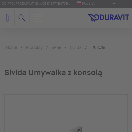
POLSKA
DO 'PRO': PRO.DURAVIT
ZNAJDŹ DYSTRYBUTORA
Home
Produkty
Serie
Sivida
268018
Sivida Umywalka z konsolą