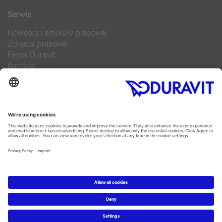
Serwis
Nowości i artykuły prasowe
Zdjęcia prasowe
Firma Duravit
Kontakt
Najczęściej zadawane pytania
Facebook
Instagram
Pinterest
Blog
Flickr
Linked In
YouTube
Copyright © 2026 Duravit AG
Imprint
|
Polityka prywatności
|
Ustawienia plików cookie
Polska