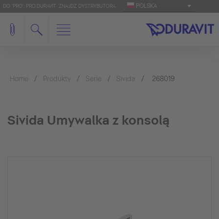
POLSKA
DO 'PRO': PRO.DURAVIT
ZNAJDŹ DYSTRYBUTORA
Home
Produkty
Serie
Sivida
268019
Sivida Umywalka z konsolą