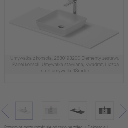
Umywalka z konsolą, 2680193200 Elementy zestawu:
Panel konsoli, Umywalka stawiana, Kwadrat, Liczba
stref umywalki: 1Środek
Przedmiot może różnić się od tego na zdjęciu. Dekoracje i