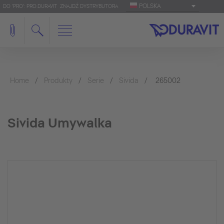
POLSKA
DO 'PRO': PRO.DURAVIT
ZNAJDŹ DYSTRYBUTORA
Home
Produkty
Serie
Sivida
265002
Sivida Umywalka