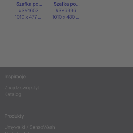
Szafka po...
Szafka po...
#SV4652
#SV6996
1010 x 477 mm
1010 x 480 mm
Inspiracje
Znajdź swój styl
Katalogi
Produkty
Umywalki
/
SensoWash