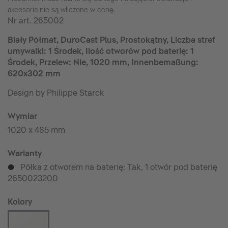
akcesoria nie są wliczone w cenę.
Nr art.
265002
Biały Półmat, DuroCast Plus, Prostokątny, Liczba stref
umywalki: 1 Środek, Ilość otworów pod baterię: 1
Środek, Przelew: Nie, 1020 mm, Innenbemaßung:
620x302 mm
Design by Philippe Starck
Wymiar
1020 x 485 mm
Warianty
Półka z otworem na baterię: Tak, 1 otwór pod baterię
p
2650023200
Kolory