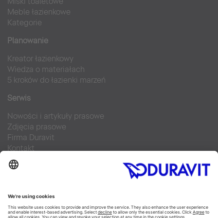
Miski toaletowe
Meble łazienkowe
Kategorie
Planowanie
Kreator łazienkowy
Wiedza o materiałach
5 kroków do łazienki marzeń
Serwis
Nowości i artykuły prasowe
Zdjęcia prasowe
Firma Duravit
Kontakt
Najczęściej zadawane pytania
Facebook
Instagram
Pinterest
Blog