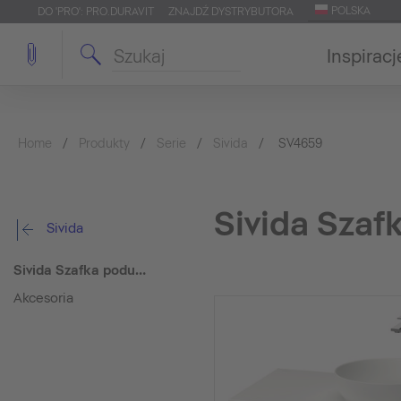
POLSKA
DO 'PRO': PRO.DURAVIT
ZNAJDŹ DYSTRYBUTORA
Inspiracj
Home
Produkty
Serie
Sivida
SV4659
Sivida Sza
Sivida
Sivida Szafka podumywalkowa stojąca
Akcesoria