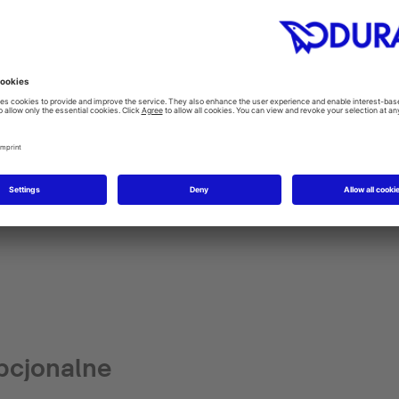
ia
Instrukcja montażu
Dane tech
pcjonalne