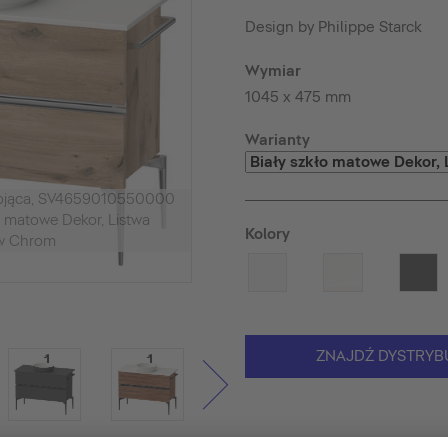
Design by Philippe Starck
Wymiar
1045 x 475 mm
Warianty
tojąca, SV4659010550000
 matowe Dekor, Listwa
Kolory
w Chrom
ZNAJDŹ DYSTRYB
 zdjęciu. Dekoracje i akcesoria