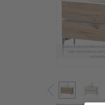
Szafka podumywalkowa s
Dąb marmurkowy szkło
uchwytó
Przedmiot może różnić się od tego na