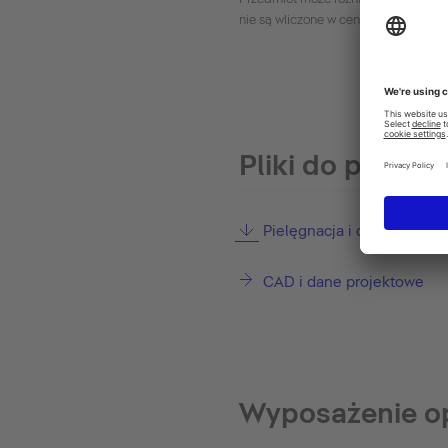
nie są wliczone w cenę.
Pliki do pobran
Pielęgnacja i czyszczenie
CAD i dane projektowe
Wyposażenie o