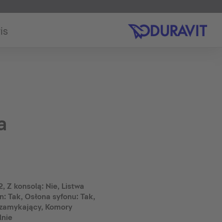
is
a
 Z konsolą: Nie, Listwa
: Tak, Osłona syfonu: Tak,
zamykający, Komory
lnie