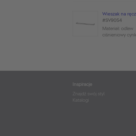
Wieszak na ręcz
#SV9054
Materiał: odlew
ciśnieniowy cynko
Inspiracje
Znajdź swój styl
Katalogi