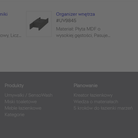
niki
Organizer wnętrza
#UV9845
Materiał: Płyta MDF o
wy, Licz...
wysokiej gęstości, Pasuje...
Produkty
Planowanie
Umywalki
/
SensoWash
Kreator łazienkowy
Miski toaletowe
Wiedza o materiałach
Meble łazienkowe
5 kroków do łazienki marzeń
Kategorie