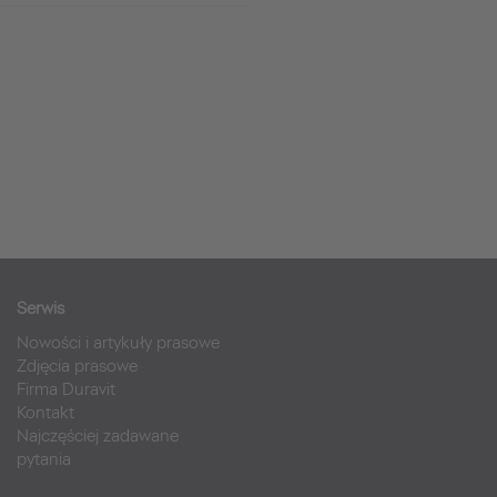
Serwis
Nowości i artykuły prasowe
Zdjęcia prasowe
Firma Duravit
Kontakt
Najczęściej zadawane
pytania