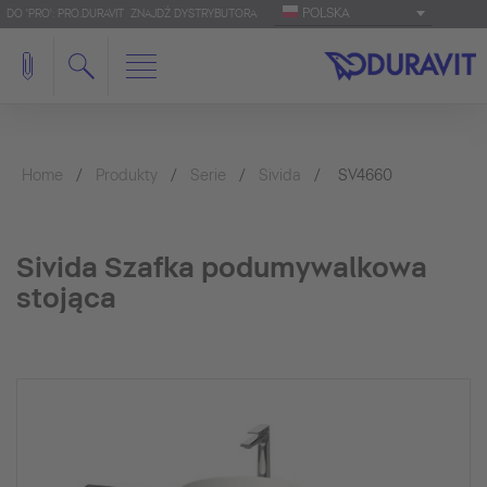
POLSKA
DO 'PRO': PRO.DURAVIT
ZNAJDŹ DYSTRYBUTORA
Home
Produkty
Serie
Sivida
SV4660
Sivida Szafka podumywalkowa
stojąca