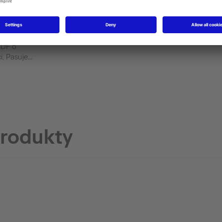
za
MDF o
, Pasuje...
produkty