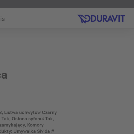
is
ca
2, Listwa uchwytów Czarny
 Tak, Osłona syfonu: Tak,
zamykający, Komory
dukty: Umywalka Sivida #