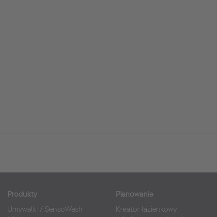
Produkty
Planowanie
Umywalki
/
SensoWash
Kreator łazienkowy