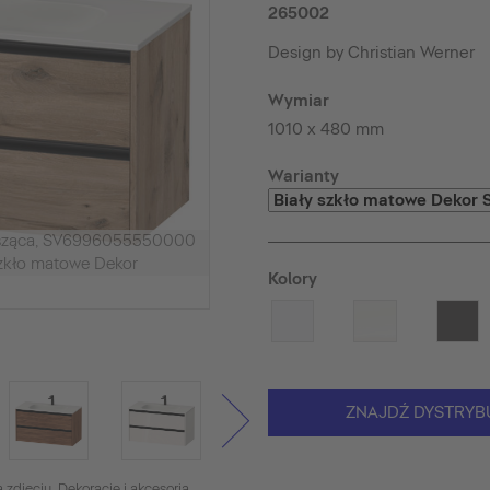
265002
Design by Christian Werner
Wymiar
1010 x 480 mm
Warianty
isząca, SV6996055550000
zkło matowe Dekor
Kolory
ZNAJDŹ DYSTRYB
 zdjęciu. Dekoracje i akcesoria