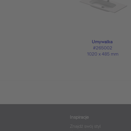
Umywalka
#265002
1020 x 485 mm
Inspiracje
Znajdź swój styl