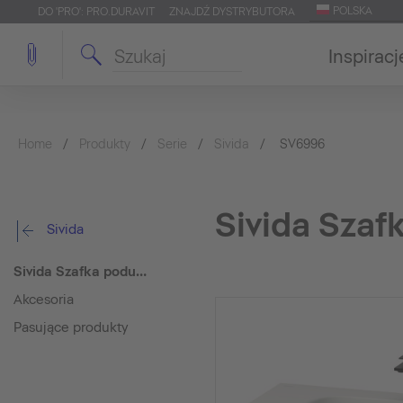
POLSKA
DO 'PRO': PRO.DURAVIT
ZNAJDŹ DYSTRYBUTORA
Inspiracj
Home
Produkty
Serie
Sivida
SV6996
Sivida Sza
Sivida
Sivida Szafka podumywalkowa wisząca
Akcesoria
Pasujące produkty