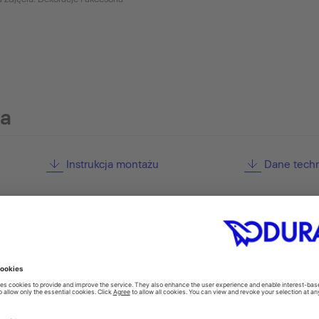
ia
Instrukcja montażu
Dane tech
pcjonalne