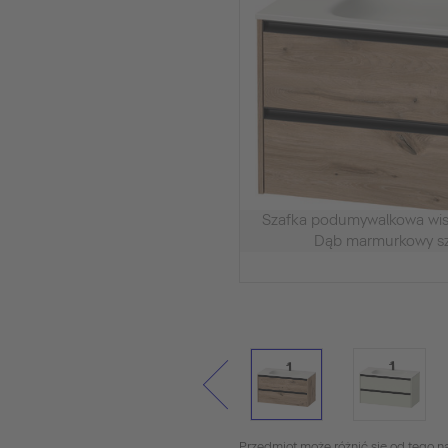
Szafka podumywalkowa w
Dąb marmurkowy s
Przedmiot może różnić się od tego na