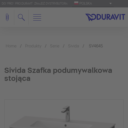
POLSKA
DO 'PRO': PRO.DURAVIT
ZNAJDŹ DYSTRYBUTORA
Home
Produkty
Serie
Sivida
SV4645
Sivida Szafka podumywalkowa
stojąca