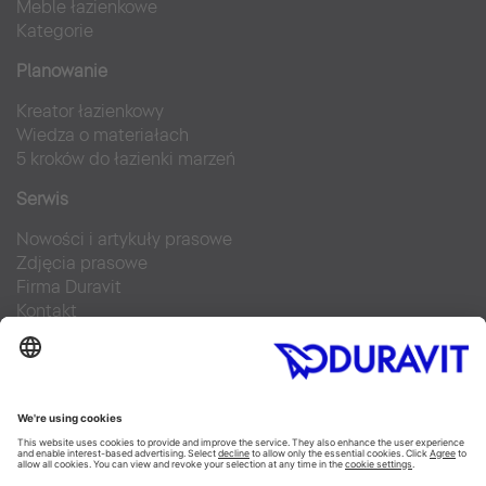
Meble łazienkowe
Kategorie
Planowanie
Kreator łazienkowy
Wiedza o materiałach
5 kroków do łazienki marzeń
Serwis
Nowości i artykuły prasowe
Zdjęcia prasowe
Firma Duravit
Kontakt
Najczęściej zadawane pytania
Facebook
Instagram
Pinterest
Blog
Flickr
Linked In