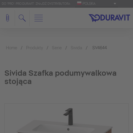
POLSKA
DO 'PRO': PRO.DURAVIT
ZNAJDŹ DYSTRYBUTORA
Home
Produkty
Serie
Sivida
SV4644
Sivida Szafka podumywalkowa
stojąca