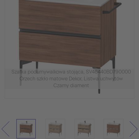
Szafka podumywalkowa stojąca, SV46440BD790000
Orzech szkło matowe Dekor, Listwa uchwytów
Czarny diament