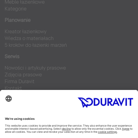
Meble łazienkowe
Kategorie
Planowanie
Kreator łazienkowy
Wiedza o materiałach
5 kroków do łazienki marzeń
Serwis
Nowości i artykuły prasowe
Zdjęcia prasowe
Firma Duravit
Kontakt
Najczęściej zadawane pytania
Facebook
Instagram
Pinterest
Blog
Flickr
Linked In