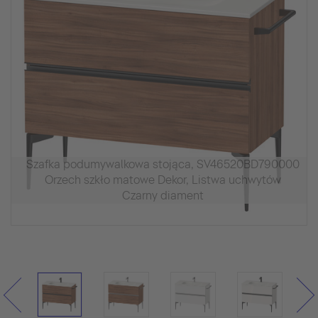
Szafka podumywalkowa stojąca, SV46520BD790000
Orzech szkło matowe Dekor, Listwa uchwytów
Czarny diament