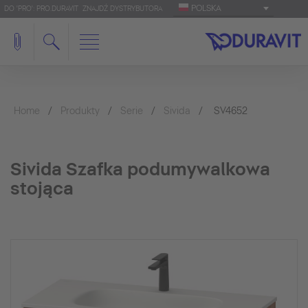
POLSKA
DO 'PRO': PRO.DURAVIT
ZNAJDŹ DYSTRYBUTORA
Home
Produkty
Serie
Sivida
SV4652
Sivida Szafka podumywalkowa
stojąca