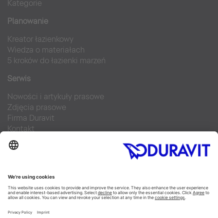
Kategorie
Planowanie
Kreator łazienkowy
Wiedza o materiałach
5 kroków do łazienki marzeń
Serwis
Nowości i artykuły prasowe
Zdjęcia prasowe
Firma Duravit
Kontakt
Najczęściej zadawane pytania
Facebook
Instagram
Pinterest
Blog
Flickr
Linked In
YouTube