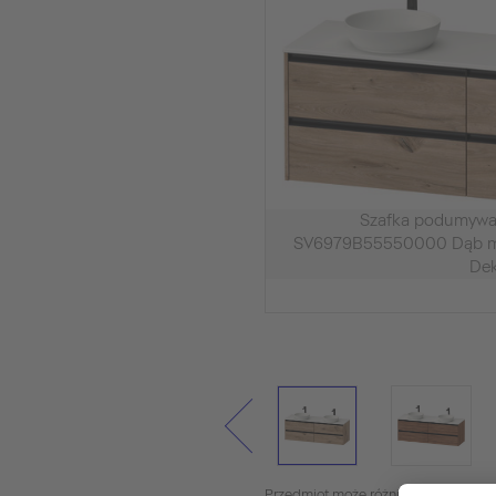
Szafka podumywal
SV6979B55550000 Dąb m
De
Przedmiot może różnić się od tego na