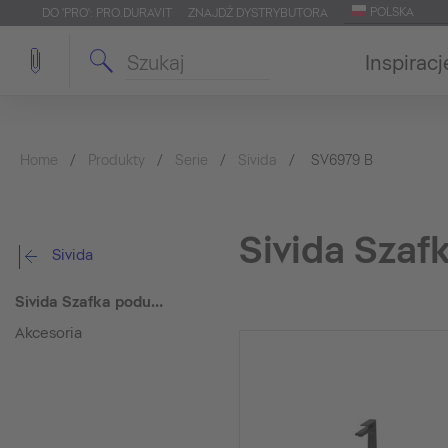
POLSKA
DO 'PRO': PRO.DURAVIT
ZNAJDŹ DYSTRYBUTORA
Inspiracj
Home
Produkty
Serie
Sivida
SV6979 B
Sivida Sza
Sivida
Sivida Szafka podumywalkowa do konsoli
Akcesoria