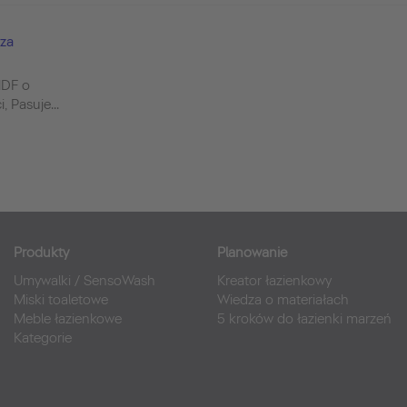
za
MDF o
, Pasuje...
Produkty
Planowanie
Umywalki
/
SensoWash
Kreator łazienkowy
Miski toaletowe
Wiedza o materiałach
Meble łazienkowe
5 kroków do łazienki marzeń
Kategorie