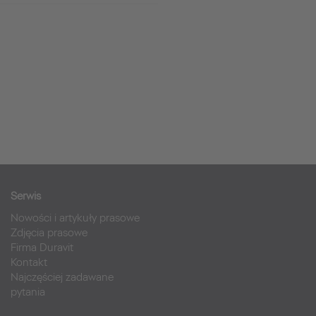
Serwis
Nowości i artykuły prasowe
Zdjęcia prasowe
Firma Duravit
Kontakt
Najczęściej zadawane
pytania