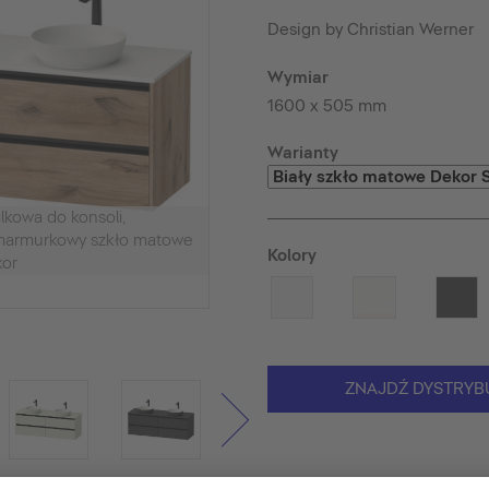
Design by Christian Werner
Wymiar
1600 x 505 mm
Warianty
kowa do konsoli,
armurkowy szkło matowe
Kolory
kor
ZNAJDŹ DYSTRYB
 zdjęciu. Dekoracje i akcesoria