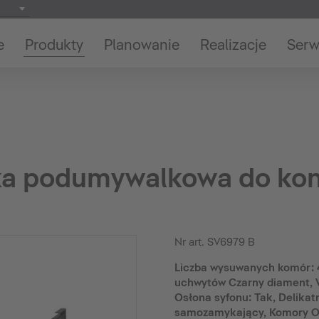
e
Produkty
Planowanie
Realizacje
Serw
fka podumywalkowa do kon
Nr art.
SV6979 B
Liczba wysuwanych komór: 4,
uchwytów Czarny diament, W
Osłona syfonu: Tak, Delika
samozamykający, Komory O