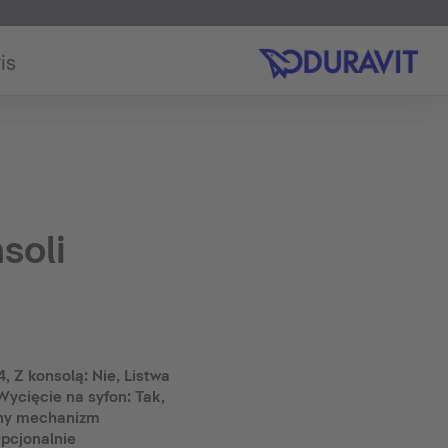
is
soli
 Z konsolą: Nie, Listwa
ycięcie na syfon: Tak,
tny mechanizm
pcjonalnie