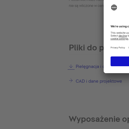
nie są wliczone w cenę.
Pliki do pobran
Pielęgnacja i czyszczenie
CAD i dane projektowe
Wyposażenie o