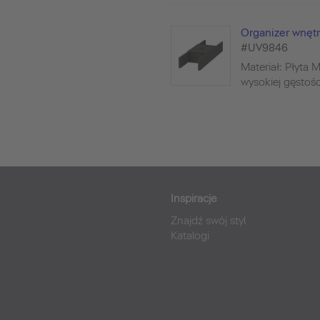
Organizer wnętr
#UV9846
Materiał: Płyta 
wysokiej gęstości
Inspiracje
Znajdź swój styl
Katalogi