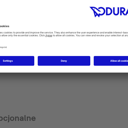
ia
Instrukcja montażu
Dane tech
pcjonalne