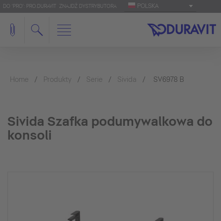
POLSKA
DO 'PRO': PRO.DURAVIT
ZNAJDŹ DYSTRYBUTORA
Home
Produkty
Serie
Sivida
SV6978 B
Sivida Szafka podumywalkowa do
konsoli