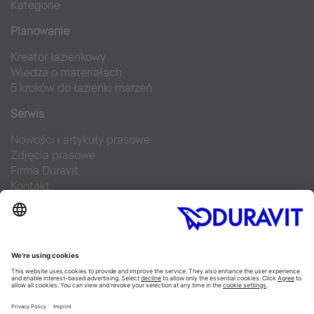
Kategorie
Planowanie
Kreator łazienkowy
Wiedza o materiałach
5 kroków do łazienki marzeń
Serwis
Nowości i artykuły prasowe
Zdjęcia prasowe
Firma Duravit
Kontakt
Najczęściej zadawane pytania
Facebook
Instagram
Pinterest
Blog
Flickr
Linked In
YouTube