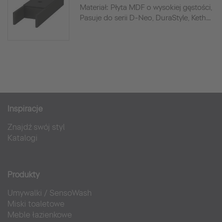
Materiał: Płyta MDF o wysokiej gęstości,
Pasuje do serii D-Neo, DuraStyle, Keth...
Inspiracje
Znajdź swój styl
Katalogi
Produkty
Umywalki
/
SensoWash
Miski toaletowe
Meble łazienkowe