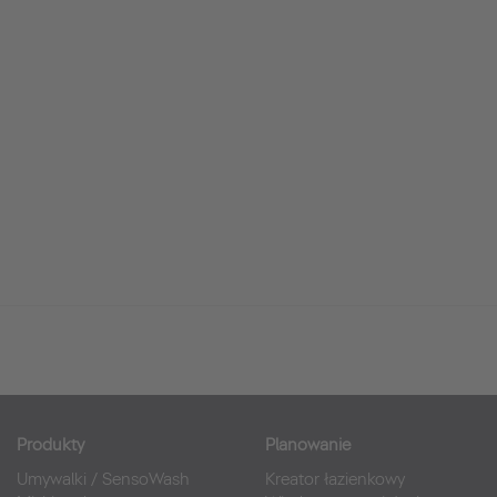
Produkty
Planowanie
Umywalki
/
SensoWash
Kreator łazienkowy