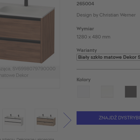
265004
Design by Christian Werner
Wymiar
1280 x 480 mm
Warianty
isząca, SV6998079790000
 matowe Dekor
Kolory
ZNAJDŹ DYSTRYB
 zdjęciu. Dekoracje i akcesoria