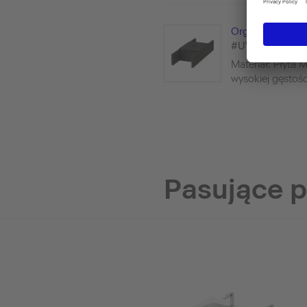
Organizer wnętr
#UV9845
Materiał: Płyta 
wysokiej gęstości
Pasujące 