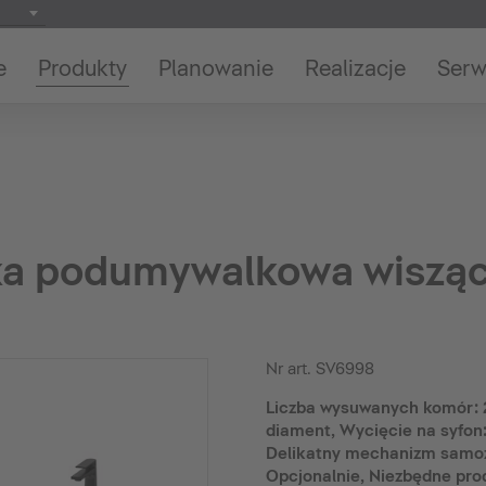
e
Produkty
Planowanie
Realizacje
Serw
fka podumywalkowa wiszą
Nr art.
SV6998
Liczba wysuwanych komór: 
diament, Wycięcie na syfon:
Delikatny mechanizm samo
Opcjonalnie, Niezbędne pro