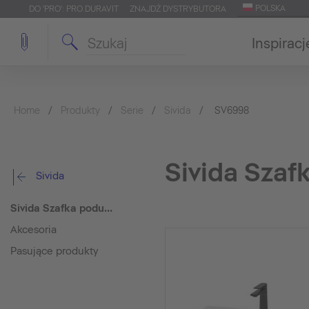
POLSKA
DO 'PRO': PRO.DURAVIT
ZNAJDŹ DYSTRYBUTORA
Inspiracj
Home
Produkty
Serie
Sivida
SV6998
Sivida Sza
Sivida
Sivida Szafka podumywalkowa wisząca
Akcesoria
Pasujące produkty