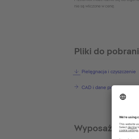
nie są wliczone w cenę.
Pliki do pobran
Pielęgnacja i czyszczenie
CAD i dane projektowe
Wyposażenie o