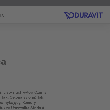
is
ca
2, Listwa uchwytów Czarny
 Tak, Osłona syfonu: Tak,
zamykający, Komory
dukty: Umywalka Sivida #