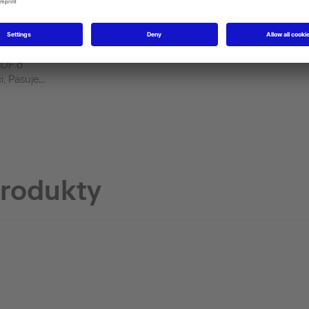
za
MDF o
, Pasuje...
produkty