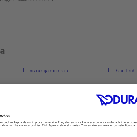
ia
Instrukcja montażu
Dane tech
pcjonalne