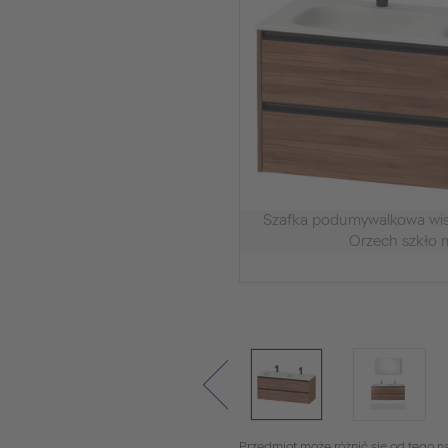
Szafka podumywalkowa w
Orzech szkło
Przedmiot może różnić się od tego na