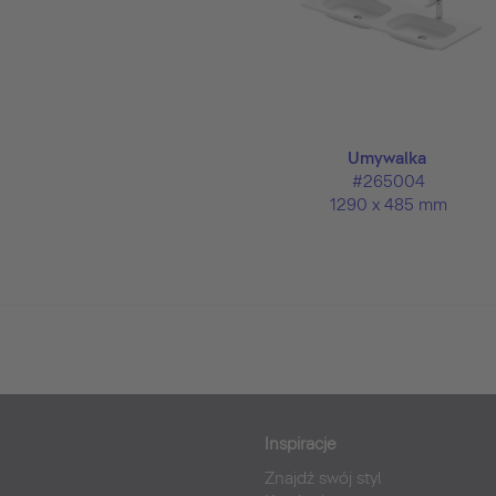
Umywalka
#265004
1290 x 485 mm
Inspiracje
Znajdź swój styl