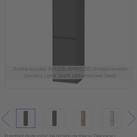
Szafka wysoka, SV1329L49490000 Umiejscowienie
zawiasu: Lewy, Grafit szkło matowe Dekor
Przedmiot może różnić się od tego na zdjęciu. Dekoracje i