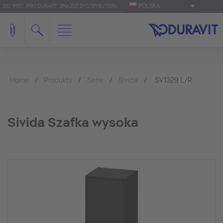
POLSKA
DO 'PRO': PRO.DURAVIT
ZNAJDŹ DYSTRYBUTORA
Home
Produkty
Serie
Sivida
SV1329 L/R
Sivida Szafka wysoka