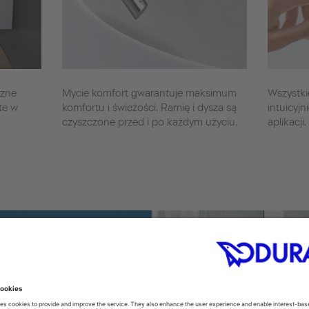
czne
Mycie komfort gwarantuje maksimum
Wszystki
te w
komfortu i świeżości. Ramię i dysza są
intuicyjn
czyszczone przed i po każdym użyciu.
aplikacji.