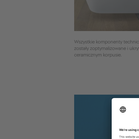
Wszystkie komponenty techni
zostały zoptymalizowane i ukry
ceramicznym korpusie.