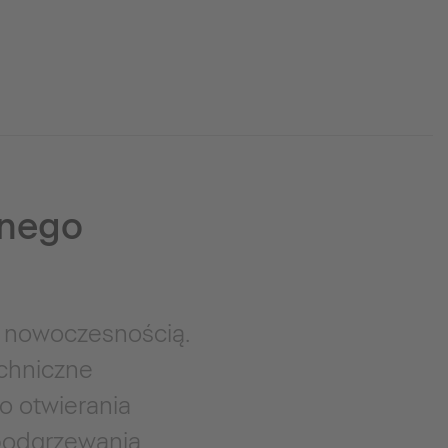
lnego
i nowoczesnością.
echniczne
o otwierania
 podgrzewania