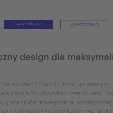
Dowiedz się więcej
Zobacz produkty
czny design dla maksyma
 SensoWash® Starck f inspiruje estetyką 
ale pasuje do wszystkich serii Duravit. T
zujnika zbliżeniowego do automatyczneg
nia użytkownika do możliwości regulacji