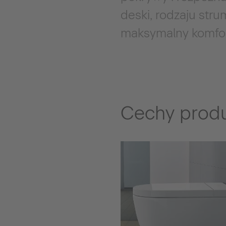
deski, rodzaju str
maksymalny komfor
Cechy prod