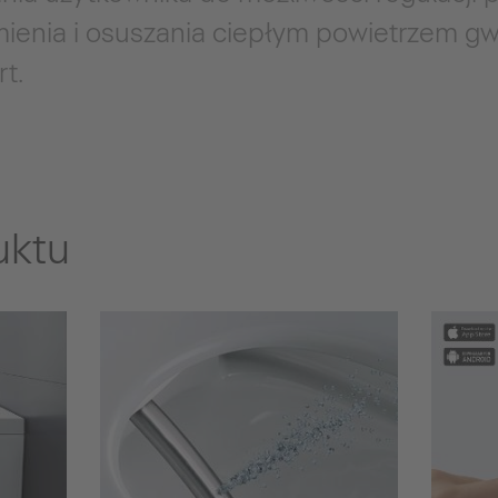
umienia i osuszania ciepłym powietrzem g
t.
uktu