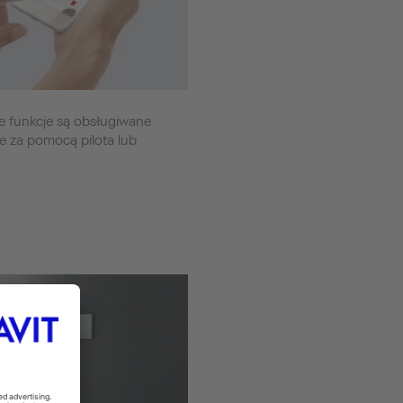
e funkcje są obsługiwane
ie za pomocą pilota lub