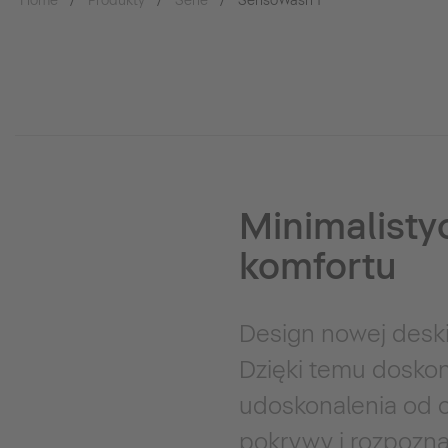
Home
Produkty
Serie
SensoWash f
Minimalisty
komfortu
Design nowej deski
Dzięki temu doskon
udoskonalenia od c
pokrywy i rozpozna