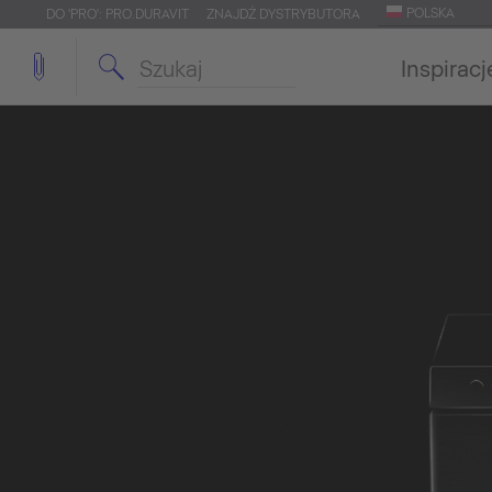
POLSKA
DO 'PRO': PRO.DURAVIT
ZNAJDŹ DYSTRYBUTORA
Inspiracj