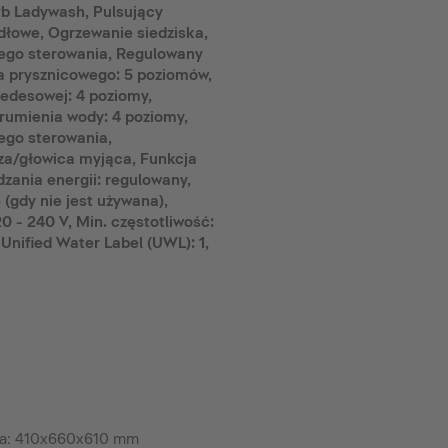
ryb Ladywash, Pulsujący
łowe, Ogrzewanie siedziska,
lnego sterowania, Regulowany
a prysznicowego: 5 poziomów,
edesowej: 4 poziomy,
umienia wody: 4 poziomy,
nego sterowania,
za/głowica myjąca, Funkcja
zania energii: regulowany,
(gdy nie jest używana),
0 - 240 V, Min. częstotliwość:
Unified Water Label (UWL): 1,
ia: 410x660x610 mm