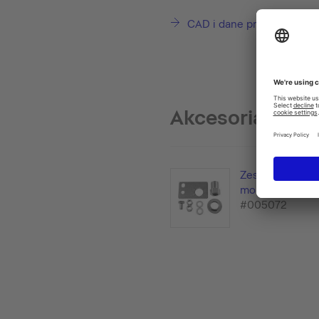
CAD i dane projektowe
Akcesoria insta
Zestaw do wst
montażu
#005072