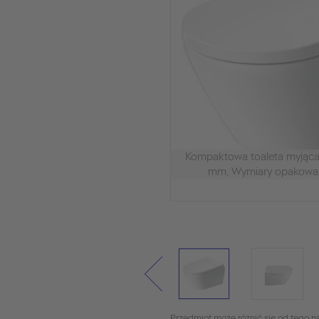
Kompaktowa toaleta myją
mm, Wymiary opakowa
Przedmiot może różnić się od tego na