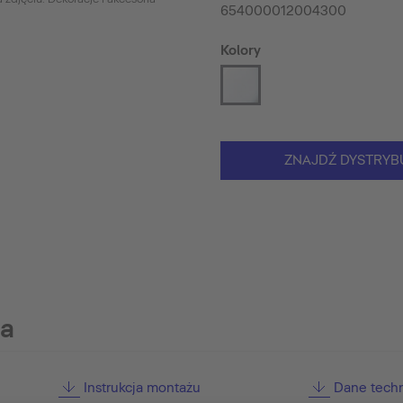
654000012004300
Kolory
ZNAJDŹ DYSTRYB
ia
Instrukcja montażu
Dane tech