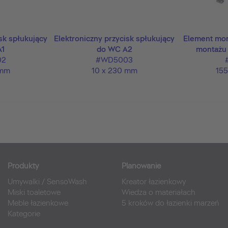
sk spłukujący
Elektroniczny przycisk spłukujący
Element mo
A1
do WC A2
montażu
02
#WD5003
 mm
10 x 230 mm
15
Produkty
Planowanie
Umywalki
/
SensoWash
Kreator łazienkowy
Miski toaletowe
Wiedza o materiałach
Meble łazienkowe
5 kroków do łazienki marzeń
Kategorie