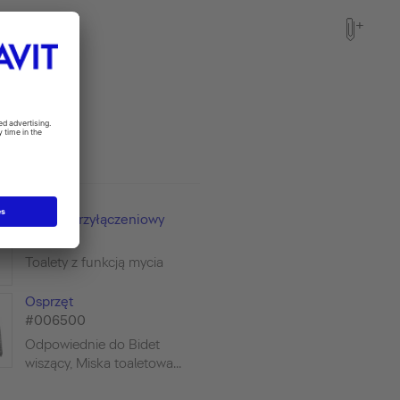
zestaw przyłączeniowy
#100731
Toalety z funkcją mycia
Osprzęt
#006500
Odpowiednie do Bidet
wiszący, Miska toaletowa...