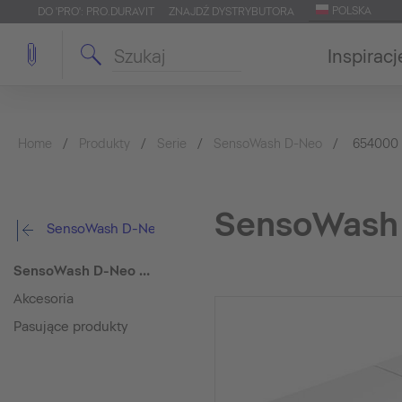
POLSKA
DO 'PRO': PRO.DURAVIT
ZNAJDŹ DYSTRYBUTORA
Inspiracj
Home
Produkty
Serie
SensoWash D-Neo
654000
SensoWash 
SensoWash D-Neo
SensoWash D-Neo Kompaktowa toaleta myjąca
Akcesoria
Pasujące produkty