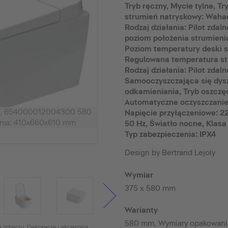
Tryb ręczny, Mycie tylne, T
strumień natryskowy: Wahad
Rodzaj działania: Pilot zda
poziom położenia strumieni
Poziom temperatury deski s
Regulowana temperatura str
Rodzaj działania: Pilot zdal
Samooczyszczająca się dys
odkamieniania, Tryb oszczęd
Automatyczne oczyszczanie 
ca, 654000012004300 580
Napięcie przyłączeniowe: 22
nia: 410x660x610 mm
50 Hz, Światło nocne, Klasa 
Typ zabezpieczenia: IPX4
Design by Bertrand Lejoly
Wymiar
375 x 580 mm
Warianty
580 mm, Wymiary opakowan
 zdjęciu. Dekoracje i akcesoria