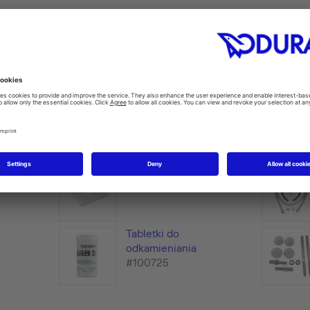
lacyjne
ępnego
Zestaw redukujący hałas
#005090
Tabletki do
odkamieniania
#100725