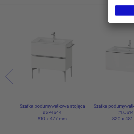
sząca
Szafka podumywalkowa stojąca
Szafka podumywalk
#SV4644
#LC614
810 x 477 mm
820 x 481