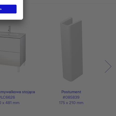
umywalkowa stojąca
Postument
#LC6626
#085839
0 x 481 mm
175 x 210 mm