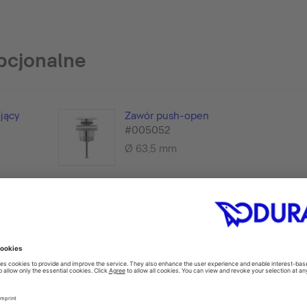
pcjonalne
jący
Zawór push-open
#005052
Ø 63,5 mm
produkty