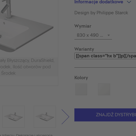
Informacje dodatkowe
Design by Philippe Starck
Wymiar
830 x 490 mm
Warianty
y Błyszczący, DuraShield,
Środek, Ilość otworów pod
1 Środek
Kolory
ZNAJDŹ DYSTRYB
 zdjęciu. Dekoracje i akcesoria