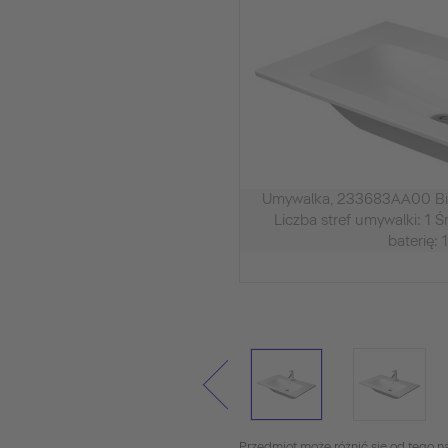
Umywalka, 233683AA00 Biał
Liczba stref umywalki: 1 
baterię: 
Przedmiot może różnić się od tego na