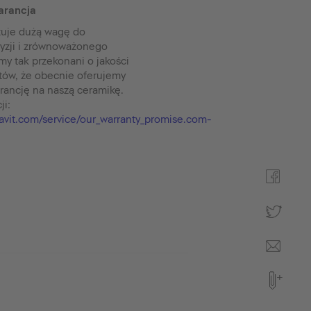
arancja
zuje dużą wagę do
cyzji i zrównoważonego
my tak przekonani o jakości
tów, że obecnie oferujemy
rancję na naszą ceramikę.
ji:
avit.com/service/our_warranty_promise.com-