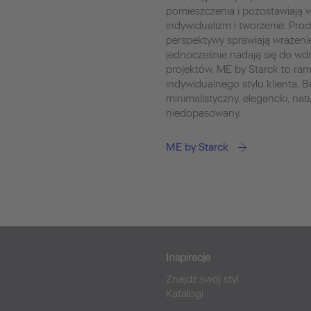
pomieszczenia i pozostawiają w
indywidualizm i tworzenie. Prod
perspektywy sprawiają wrażenie
jednocześnie nadają się do wd
projektów. ME by Starck to ram
indywidualnego stylu klienta. Be
minimalistyczny, elegancki, nat
niedopasowany.
ME by Starck
Inspiracje
Znajdź swój styl
Katalogi