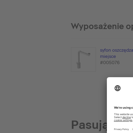
Wyposażenie o
syfon oszczędza
miejsce
#005076
Pasujące 