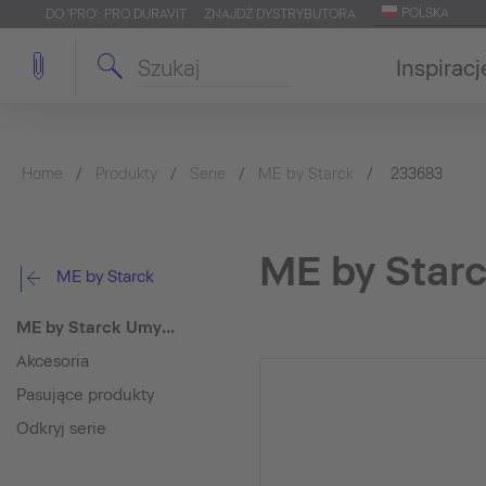
POLSKA
DO 'PRO': PRO.DURAVIT
ZNAJDŹ DYSTRYBUTORA
Inspiracj
Home
Produkty
Serie
ME by Starck
233683
ME by Star
ME by Starck
ME by Starck Umywalka
Akcesoria
Pasujące produkty
Odkryj serie