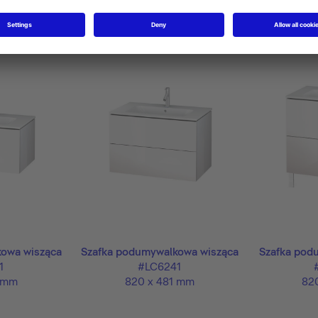
owa wisząca
Szafka podumywalkowa wisząca
Szafka pod
1
#LC6241
 mm
820 x 481 mm
82