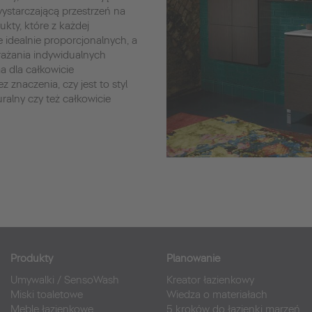
ystarczającą przestrzeń na
ukty, które z każdej
 idealnie proporcjonalnych, a
rażania indywidualnych
a dla całkowicie
z znaczenia, czy jest to styl
uralny czy też całkowicie
Produkty
Planowanie
Umywalki
/
SensoWash
Kreator łazienkowy
Miski toaletowe
Wiedza o materiałach
Meble łazienkowe
5 kroków do łazienki marzeń