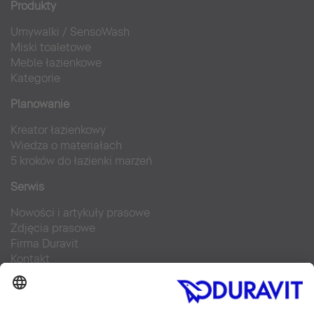
Produkty
Umywalki
/
SensoWash
Miski toaletowe
Meble łazienkowe
Kategorie
Planowanie
Kreator łazienkowy
Wiedza o materiałach
5 kroków do łazienki marzeń
Serwis
Nowości i artykuły prasowe
Zdjęcia prasowe
Firma Duravit
Kontakt
Najczęściej zadawane pytania