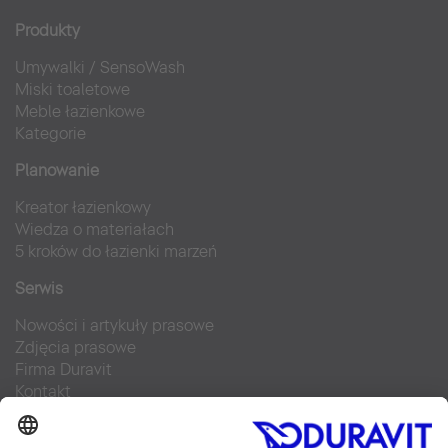
Produkty
Umywalki
/
SensoWash
Miski toaletowe
Meble łazienkowe
Kategorie
Planowanie
Kreator łazienkowy
Wiedza o materiałach
5 kroków do łazienki marzeń
Serwis
Nowości i artykuły prasowe
Zdjęcia prasowe
Firma Duravit
Kontakt
Najczęściej zadawane pytania