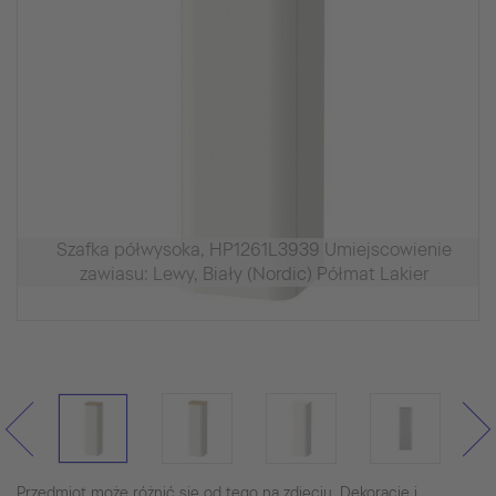
Szafka półwysoka, HP1261L3939 Umiejscowienie
zawiasu: Lewy, Biały (Nordic) Półmat Lakier
Przedmiot może różnić się od tego na zdjęciu. Dekoracje i