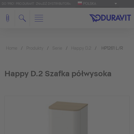
POLSKA
DO 'PRO': PRO.DURAVIT
ZNAJDŹ DYSTRYBUTORA
Home
Produkty
Serie
Happy D.2
HP1261 L/R
Happy D.2 Szafka półwysoka