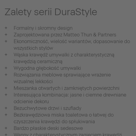
Zalety serii DuraStyle
Formalny i skromny design
Zaprojektowana przez Matteo Thun & Partners
Ekonomiczność, wielość wariantów, dopasowanie do
wszystkich stylów
Wąska krawędź umywalki z charakterystyczną
krawędzią ceramiczną
Wygodna głębokość umywalki
Rozwiązania meblowe sprawiające wrażenie
wizualnej lekkości
Mieszanka otwartych i zamkniętych powierzchni
Interesująca kombinacja: jasne i ciemne drewniane
odcienie dekoru
Bezuchwytowe drzwi i szuflady
Bezkrawędziowa miska toaletowa o łatwej do
czyszczenia krawędzi do spłukiwania
Bardzo płaskie deski sedesowe
Wanny z charakterystycznym zagięciem krawędzi