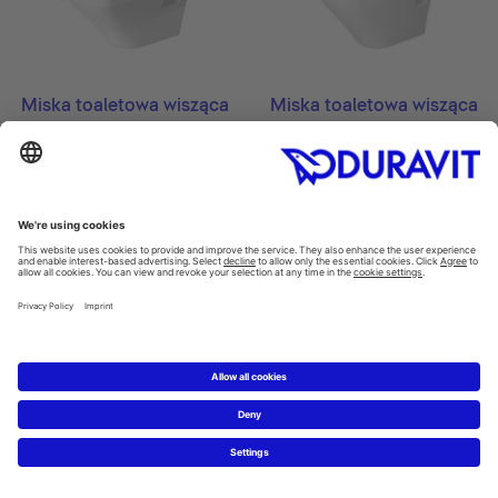
Miska toaletowa wisząca
Miska toaletowa wisząca
DuraStyle #253809
DuraStyle #253909
370 x 540 mm
370 x 480 mm
Miska toaletowa wisząca
Miska toaletowa wisząca
do deski sedesowej z...
DuraStyle #254209
DuraStyle #254259
370 x 620 mm
376 x 620 mm