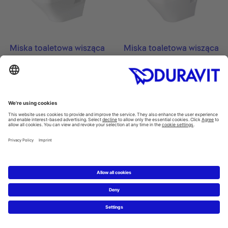
Miska toaletowa wisząca
Miska toaletowa wisząca
DuraStyle #253809
DuraStyle #253909
370 x 540 mm
370 x 480 mm
Miska toaletowa wisząca
Miska toaletowa wisząca
do deski sedesowej z...
DuraStyle #254209
DuraStyle #254259
370 x 620 mm
376 x 620 mm