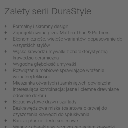
Zalety serii DuraStyle
Formalny i skromny design
Zaprojektowana przez Matteo Thun & Partners
Ekonomiczność, wielość wariantów, dopasowanie do
wszystkich stylów
Wąska krawędź umywalki z charakterystyczną
krawędzią ceramiczną
Wygodna głębokość umywalki
Rozwiązania meblowe sprawiające wrażenie
wizualnej lekkości
Mieszanka otwartych i zamkniętych powierzchni
Interesująca kombinacja: jasne i ciemne drewniane
odcienie dekoru
Bezuchwytowe drzwi i szuflady
Bezkrawędziowa miska toaletowa o łatwej do
czyszczenia krawędzi do spłukiwania
Bardzo płaskie deski sedesowe
Wanny z charakterystycznym zagięciem krawędzi