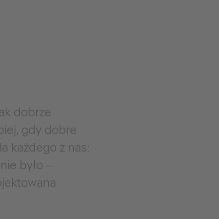
nak dobrze
piej, gdy dobre
la każdego z nas:
 nie było –
rojektowana