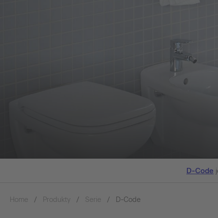
D-Code
j
Home
Produkty
Serie
D-Code