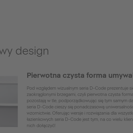
wy design
Pierwotna czysta forma umywal
Pod względem wizualnym seria D-Code prezentuje się
zaokrąglonymi brzegami, czyli pierwotna czysta for
pozostają w tle, podporządkowując się tym samym da
seria D-Code cieszy się ponadczasową uniwersalności
wzornictwie. Oferując wersje i rozwiązania dla wszys
łazienkowych seria D-Code jest tym, na co wielu klie
nich dołączyć!