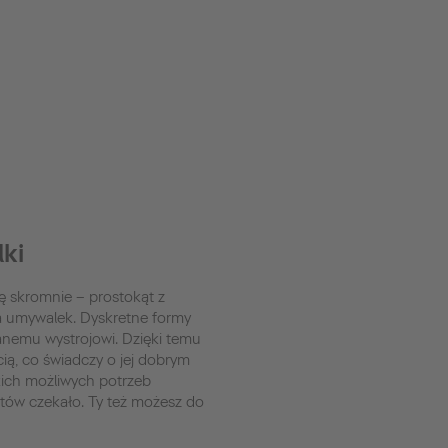
ki
 skromnie – prostokąt z
ma umywalek. Dyskretne formy
nemu wystrojowi. Dzięki temu
ą, co świadczy o jej dobrym
tkich możliwych potrzeb
ntów czekało. Ty też możesz do