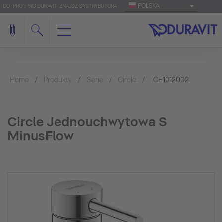
POLSKA
DO 'PRO': PRO.DURAVIT
ZNAJDŹ DYSTRYBUTORA
Home
Produkty
Serie
Circle
CE1012002
Circle Jednouchwytowa S
MinusFlow