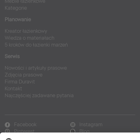
Meble łazienkowe
Kategorie
Planowanie
Kreator łazienkowy
Wiedza o materiałach
5 kroków do łazienki marzeń
Serwis
Nowości i artykuły prasowe
Zdjęcia prasowe
Firma Duravit
Kontakt
Najczęściej zadawane pytania
Facebook
Instagram
Pinterest
Blog
Flickr
Linked In