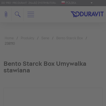
POLSKA
DO 'PRO': PRO.DURAVIT
ZNAJDŹ DYSTRYBUTORA
Home
Produkty
Serie
Bento Starck Box
238110
Bento Starck Box Umywalka
stawiana