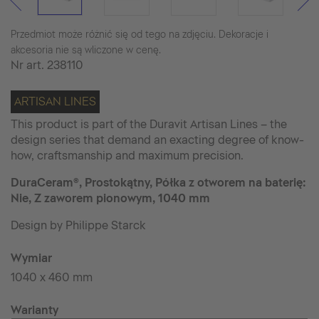
Przedmiot może różnić się od tego na zdjęciu. Dekoracje i
akcesoria nie są wliczone w cenę.
Nr art.
238110
ARTISAN LINES
This product is part of the Duravit Artisan Lines – the
design series that demand an exacting degree of know-
how, craftsmanship and maximum precision.
DuraCeram®, Prostokątny, Półka z otworem na baterię:
Nie, Z zaworem pionowym, 1040 mm
Design by Philippe Starck
Wymiar
1040 x 460 mm
Warianty