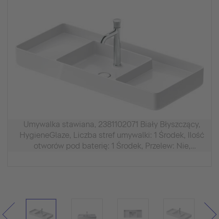
Umywalka stawiana, 2381102071 Biały Błyszczący,
HygieneGlaze, Liczba stref umywalki: 1 Środek, Ilość
otworów pod baterię: 1 Środek, Przelew: Nie,
Szlifowane, Innenbemaßung: 420x350 mm