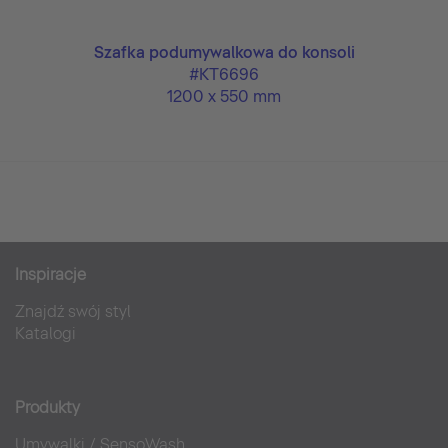
i
Szafka podumywalkowa do konsoli
#KT6696
1200 x 550 mm
Inspiracje
Znajdź swój styl
Katalogi
Produkty
Umywalki
/
SensoWash