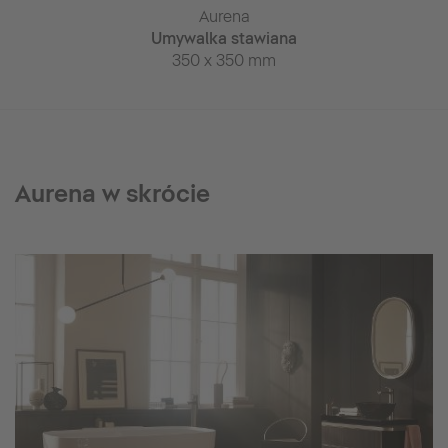
rena
Aurena
Aur
ydromasażem
Umywalka stawiana
Konsola c
ścienna
350 x 350 mm
800 x 
 1035 mm
Aurena w skrócie