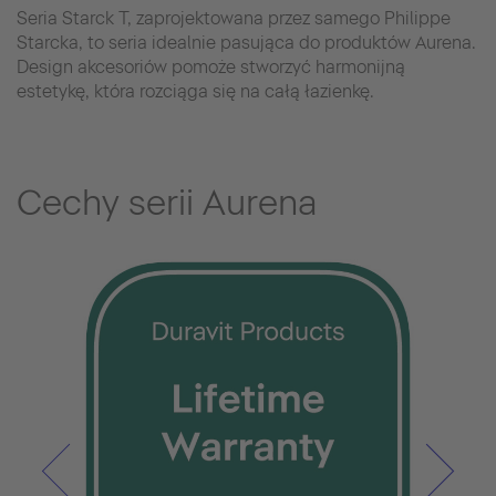
Seria Starck T, zaprojektowana przez samego Philippe
Starcka, to seria idealnie pasująca do produktów Aurena.
Design akcesoriów pomoże stworzyć harmonijną
estetykę, która rozciąga się na całą łazienkę.
Cechy serii Aurena