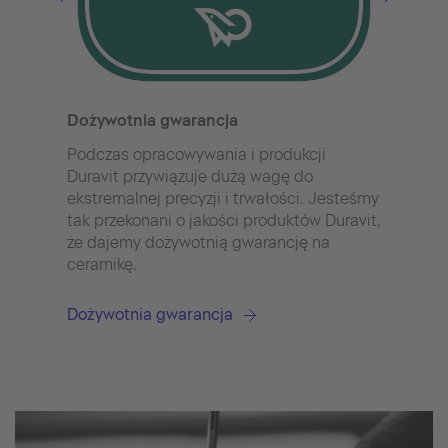
Hygi
Misk
inno
Hygi
Dożywotnia gwarancja
pozi
wzgl
Podczas opracowywania i produkcji
wyjąt
Duravit przywiązuje dużą wagę do
dosk
ekstremalnej precyzji i trwałości. Jesteśmy
powie
tak przekonani o jakości produktów Duravit,
że dajemy dożywotnią gwarancję na
Hygi
ceramikę.
Dożywotnia gwarancja