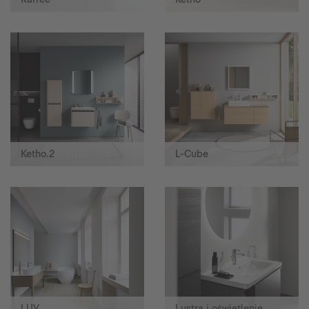
Ketho.2
L-Cube
LUV
Lustra i oświetlenie