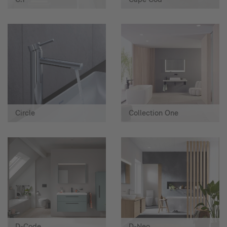
Circle
Collection One
D-Code
D-Neo