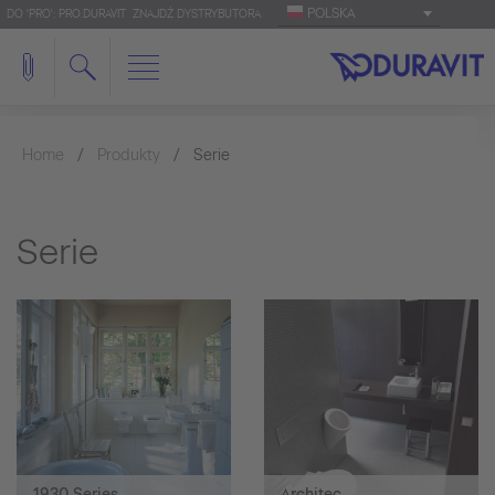
POLSKA
DO 'PRO': PRO.DURAVIT
ZNAJDŹ DYSTRYBUTORA
Home
Produkty
Serie
Serie
1930 Series
Architec