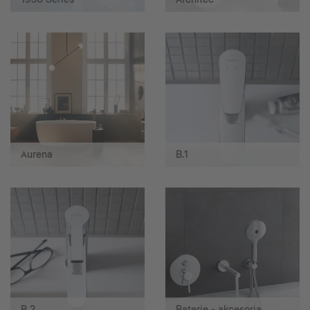
Aurena
B.1
B.2
Baterie - akcesoria