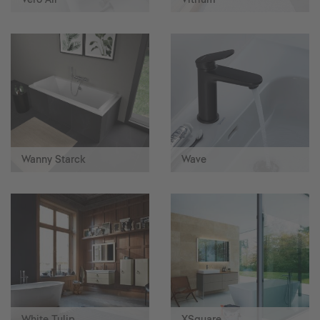
Wanny Starck
Wave
White Tulip
XSquare