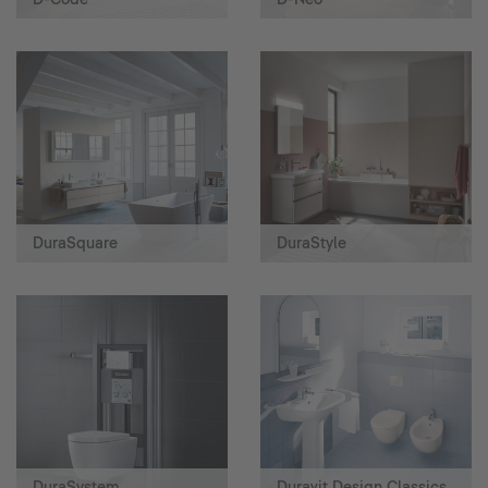
DuraSquare
DuraStyle
DuraSystem
Duravit Design Classics