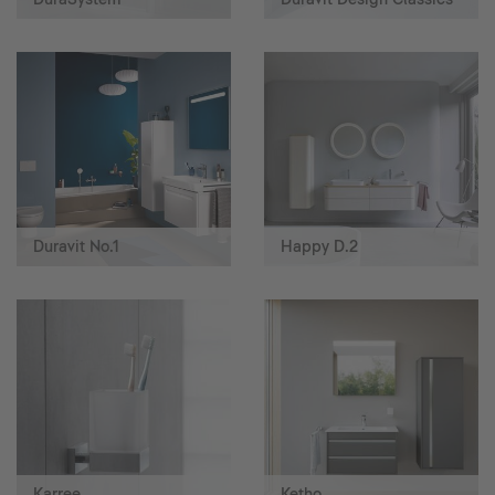
Duravit No.1
Happy D.2
Karree
Ketho