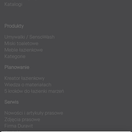
Katalogi
Produkty
Umywalki
/
SensoWash
Miski toaletowe
Meble łazienkowe
Kategorie
Planowanie
Kreator łazienkowy
Wiedza o materiałach
5 kroków do łazienki marzeń
Serwis
Nowości i artykuły prasowe
Zdjęcia prasowe
Firma Duravit