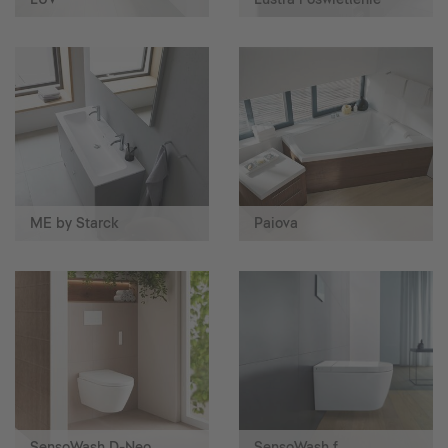
ME by Starck
Paiova
SensoWash D-Neo
SensoWash f