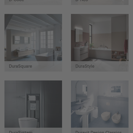
DuraSquare
DuraStyle
DuraSystem
Duravit Design Classics