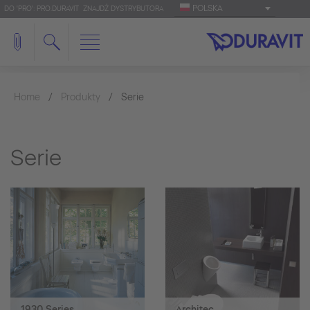
POLSKA
DO 'PRO': PRO.DURAVIT
ZNAJDŹ DYSTRYBUTORA
Home
Produkty
Serie
Serie
1930 Series
Architec