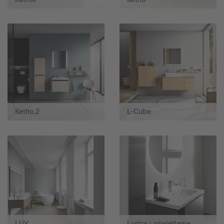
Ketho.2
L-Cube
LUV
Lustra i oświetlenie