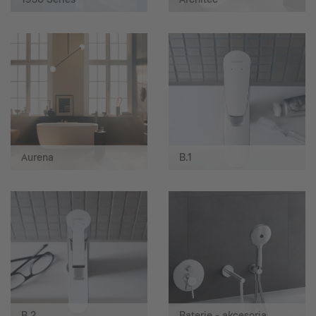
Aurena
B.1
B.2
Baterie - akcesoria