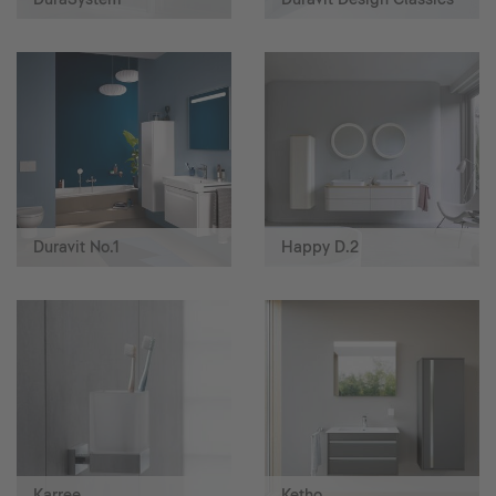
Duravit No.1
Happy D.2
Karree
Ketho