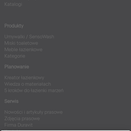
Katalogi
Produkty
Umywalki
/
SensoWash
Miski toaletowe
Meble łazienkowe
Kategorie
Planowanie
Kreator łazienkowy
Wiedza o materiałach
5 kroków do łazienki marzeń
Serwis
Nowości i artykuły prasowe
Zdjęcia prasowe
Firma Duravit