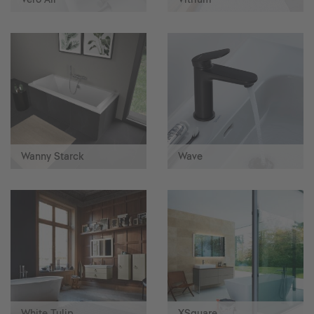
Wanny Starck
Wave
White Tulip
XSquare