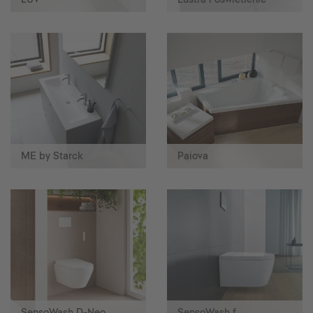
ME by Starck
Paiova
SensoWash D-Neo
SensoWash f