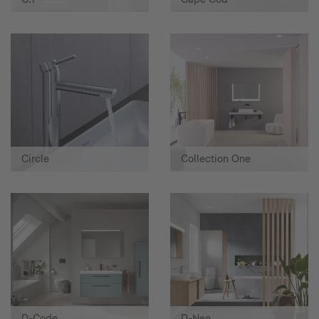
Circle
Collection One
D-Code
D-Neo