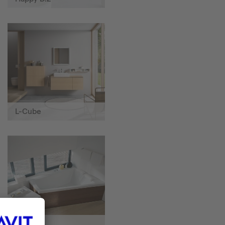
L-Cube
Paiova