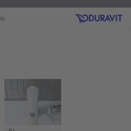
is
B.1