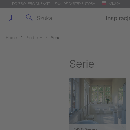
POLSKA
DO 'PRO': PRO.DURAVIT
ZNAJDŹ DYSTRYBUTORA
Inspiracj
Home
Produkty
Serie
Serie
1930 Series