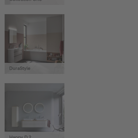
DuraStyle
Happy D.2