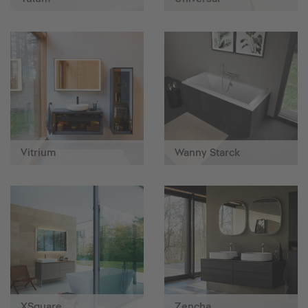
Vitrium
Wanny Starck
XSquare
Zencha