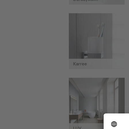
Karree
LUV