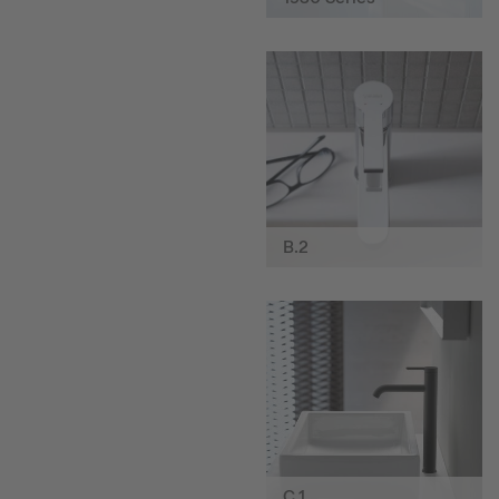
B.2
C.1