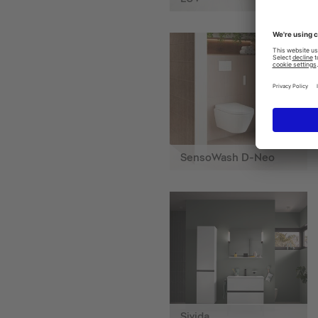
SensoWash D-Neo
Sivida