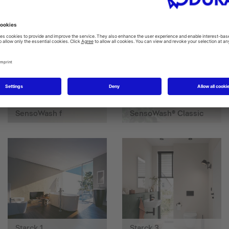
SensoWash f
SensoWash® Classic
Starck 1
Starck 3