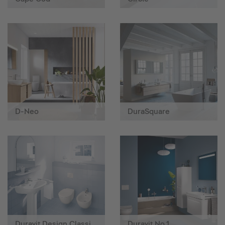
D-Neo
DuraSquare
Duravit Design Classics
Duravit No.1