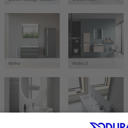
Ketho
Ketho.2
Lustra i oświetlenie
ME by Starck